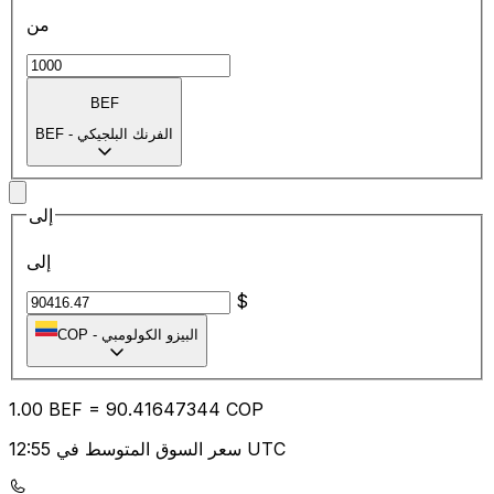
من
BEF
الفرنك البلجيكي
-
BEF
إلى
إلى
$
البيزو الكولومبي
-
COP
1.00
BEF
=
90.41
647344
COP
سعر السوق المتوسط في 12:55 UTC