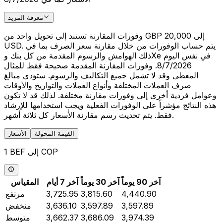
معرفة المزيد
وفورات المقارنة تستند إلى تحويل واحد من GBP 20,000 إلى
USD. يتم حساب الوفورات من خلال مقارنة سعر الصرف بما في
ذلك الهوامش والرسوم المقدمة من كل بنك وXe في نفس اليوم
8/7/2026. وفورات المقارنة المقدمة صحيحة فقط للمثال
المعطى وقد لا تشمل جميع التكاليف والرسوم. ستؤدي مبالغ
صرف العملات المختلفة وأنواع العملات والتواريخ والأوقات
وعوامل فردية أخرى إلى وفورات مقارنة مختلفة. لذلك قد لا تكون
هذه النتائج مؤشراً على الوفورات الفعلية ويجب استخدامها للإرشاد
فقط. يتم تحديث رسم مقارنة الأسعار كل ثلاثة أشهر.
القيمة المحولة
الأسعار
1 BEF إلى COP
آخر 90 يوماً
آخر 30 يوماً
آخر 7 أيام
المقياس
4,440.90
3,815.60
3,725.95
مرتفع
3,597.89
3,597.89
3,636.10
منخفض
3,974.39
3,686.09
3,662.37
متوسط