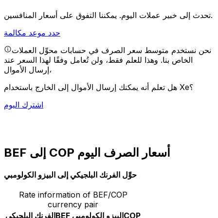
يمكننا التفوق على أسعار المنافسين.
تحدث إلى خبير عملات اليوم.
حدد موعد مكالمة
نحن نستخدم متوسط سعر الصرف في حسابات محوِّل العملات
الخاص بنا. وهذا للعلم فقط، ولن تُعامل وفقًا لهذا السعر عند
إرسال الأموال،
هل تعلم أنه يمكنك إرسال الأموال إلى الخارج باستخدام Xe؟
اشترك اليوم
BEF إلى COP أسعار الصرف اليوم
حوِّل الفرنك البلجيكي إلى البيزو الكولومبي
Rate information of BEF/COP
currency pair
COP
البيزو الكولومبي
BEF
الفرنك البلجيكي