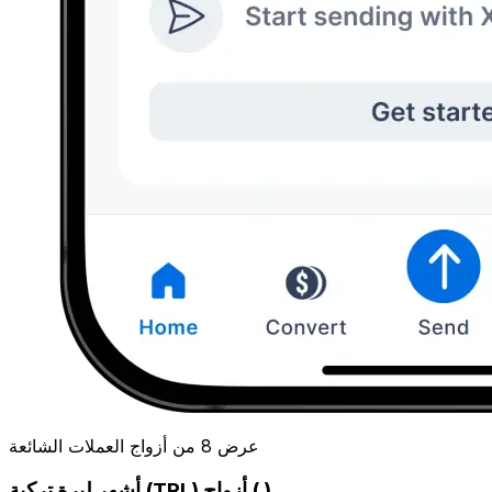
عرض 8 من أزواج العملات الشائعة
أشهر ليرة تركية (TRL) أزواج ( )