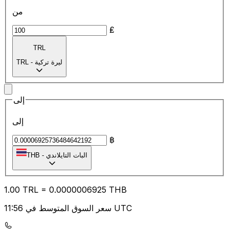
من
₤
TRL
ليرة تركية
-
TRL
إلى
إلى
฿
البات التايلاندي
-
THB
1.00
TRL
=
0.00
00006925
THB
سعر السوق المتوسط في 11:56 UTC