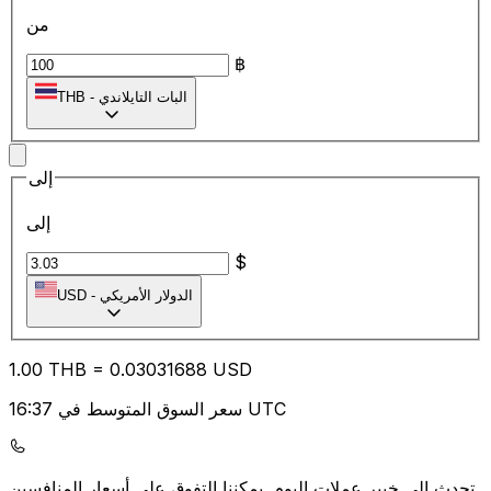
من
฿
البات التايلاندي
-
THB
إلى
إلى
$
الدولار الأمريكي
-
USD
1.00
THB
=
0.03
031688
USD
سعر السوق المتوسط في 16:37 UTC
يمكننا التفوق على أسعار المنافسين.
تحدث إلى خبير عملات اليوم.