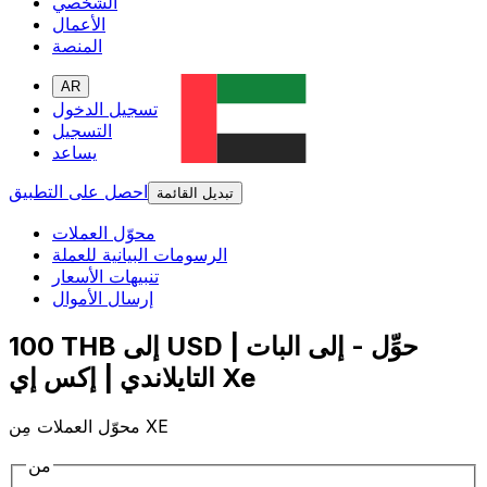
الشخصي
الأعمال
المنصة
AR
تسجيل الدخول
التسجيل
يساعد
احصل على التطبيق
تبديل القائمة
محوّل العملات
الرسومات البيانية للعملة
تنبيهات الأسعار
إرسال الأموال
100 THB إلى USD | حوِّل - إلى البات
التايلاندي | إكس إي Xe
محوّل العملات مِن XE
من