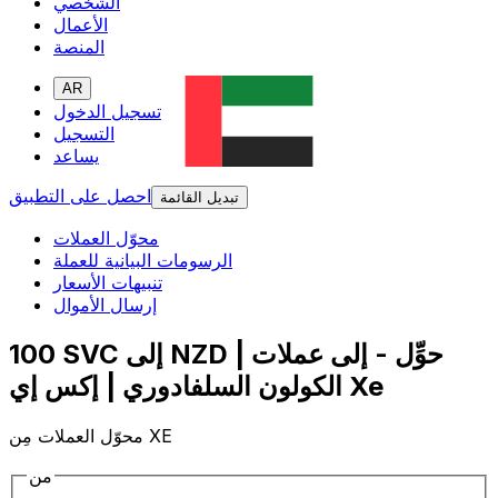
الشخصي
الأعمال
المنصة
AR
تسجيل الدخول
التسجيل
يساعد
احصل على التطبيق
تبديل القائمة
محوّل العملات
الرسومات البيانية للعملة
تنبيهات الأسعار
إرسال الأموال
100 SVC إلى NZD | حوِّل - إلى عملات
الكولون السلفادوري | إكس إي Xe
محوّل العملات مِن XE
من