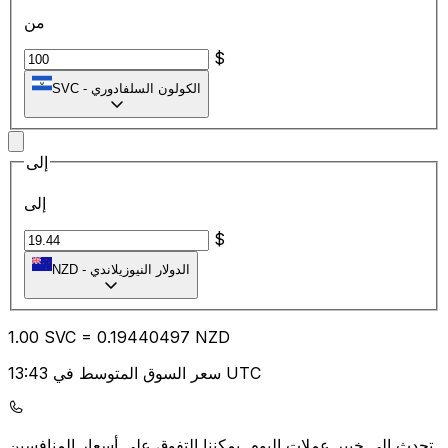
من
$
الكولون السلفادوري
-
SVC
إلى
إلى
$
الدولار النيوزيلاندي
-
NZD
1.00
SVC
=
0.19
440497
NZD
سعر السوق المتوسط في 13:43 UTC
يمكننا التفوق على أسعار المنافسين.
تحدث إلى خبير عملات اليوم.