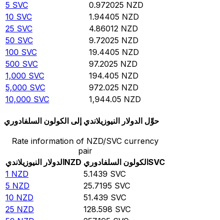
5
SVC
0.972025
NZD
10
SVC
1.94405
NZD
25
SVC
4.86012
NZD
50
SVC
9.72025
NZD
100
SVC
19.4405
NZD
500
SVC
97.2025
NZD
1,000
SVC
194.405
NZD
5,000
SVC
972.025
NZD
10,000
SVC
1,944.05
NZD
حوِّل الدولار النيوزيلاندي إلى الكولون السلفادوري
Rate information of NZD/SVC currency
pair
SVC
الكولون السلفادوري
NZD
الدولار النيوزيلاندي
1
NZD
5.1439
SVC
5
NZD
25.7195
SVC
10
NZD
51.439
SVC
25
NZD
128.598
SVC