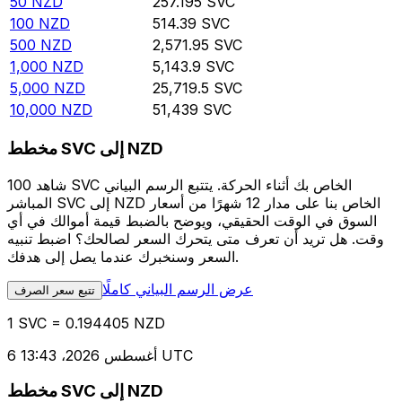
50
NZD
257.195
SVC
100
NZD
514.39
SVC
500
NZD
2,571.95
SVC
1,000
NZD
5,143.9
SVC
5,000
NZD
25,719.5
SVC
10,000
NZD
51,439
SVC
مخطط SVC إلى NZD
شاهد 100 SVC الخاص بك أثناء الحركة. يتتبع الرسم البياني
المباشر SVC إلى NZD الخاص بنا على مدار 12 شهرًا من أسعار
السوق في الوقت الحقيقي، ويوضح بالضبط قيمة أموالك في أي
وقت. هل تريد أن تعرف متى يتحرك السعر لصالحك؟ اضبط تنبيه
السعر وسنخبرك عندما يصل إلى هدفك.
عرض الرسم البياني كاملًا
تتبع سعر الصرف
1 SVC = 0.194405 NZD
6 أغسطس 2026، 13:43 UTC
مخطط SVC إلى NZD