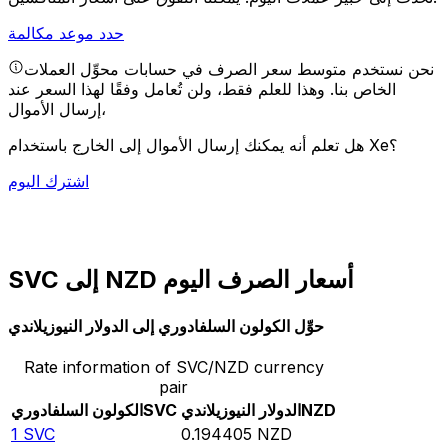
حدد موعد مكالمة
نحن نستخدم متوسط سعر الصرف في حسابات محوِّل العملات
الخاص بنا. وهذا للعلم فقط، ولن تُعامل وفقًا لهذا السعر عند
إرسال الأموال،
هل تعلم أنه يمكنك إرسال الأموال إلى الخارج باستخدام Xe؟
اشترك اليوم
SVC إلى NZD أسعار الصرف اليوم
حوِّل الكولون السلفادوري إلى الدولار النيوزيلاندي
Rate information of SVC/NZD currency
pair
NZD
الدولار النيوزيلاندي
SVC
الكولون السلفادوري
1
SVC
0.194405
NZD