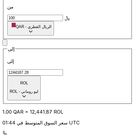
من
﷼
الريال القطري
-
QAR
إلى
إلى
ROL
ليو روماني
-
ROL
1.00
QAR
=
12,441.87
ROL
سعر السوق المتوسط في 01:44 UTC