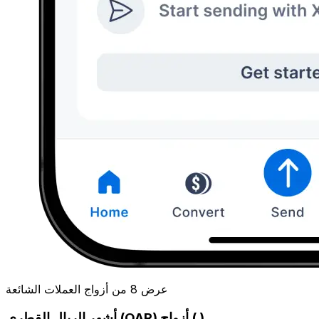
عرض 8 من أزواج العملات الشائعة
أشهر الريال القطري (QAR) أزواج ( )