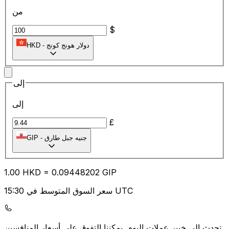
من
$
دولار هونج كونج
-
HKD
إلى
إلى
£
جنيه جبل طارق
-
GIP
1.00
HKD
=
0.09
448202
GIP
سعر السوق المتوسط في 15:30 UTC
يمكننا التفوق على أسعار المنافسين.
تحدث إلى خبير عملات اليوم.