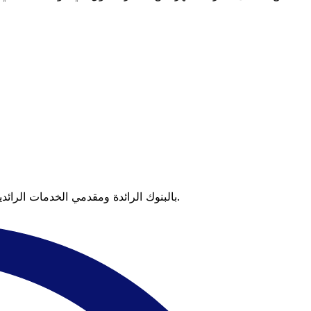
عندما تقارن Xe بالبنوك الرائدة ومقدمي الخدمات الرائدين، يتضح لك الفرق. تعني الأسعار التي تتفوق على أسعار البنوك وعدم وجود رسوم خفية قيمة أكبر على كل عملية تحويل.