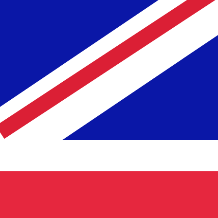
نحن نستخدم متوسط سعر الصرف في حسابات محوِّل العملات الخاص بنا. وهذا للعلم فقط، ولن تُعامل وفقًا لهذا السعر عند إرسال الأموال،