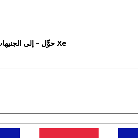
100 GBP إلى MGF | حوِّل - إلى الجنيهات البريطانية | إكس إي Xe