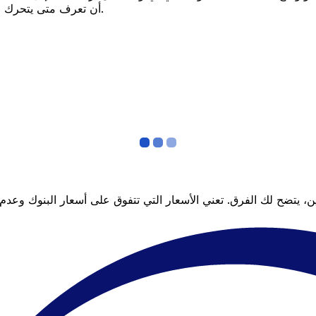
أن تعرف متى يتحرك السعر لصالحك؟ اضبط تنبيه السعر وسنخبرك عندما يصل إلى هدفك.