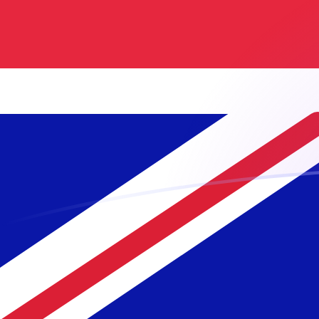
GBP إلى MGF أسعار الصرف اليوم
حوِّل الجنيه البريطاني إلى فرنك مدغشقري
Rate information of GBP/MGF
currency pair
MGF
فرنك مدغشقري
GBP
الجنيه البريطاني
1
GBP
28,813
MGF
5
GBP
144,065
MGF
10
GBP
288,130
MGF
25
GBP
720,325
MGF
50
GBP
1,440,650
MGF
100
GBP
2,881,300
MGF
500
GBP
14,406,500
MGF
1,000
GBP
28,813,000
MGF
5,000
GBP
144,065,000
MGF
10,000
GBP
288,130,000
MGF