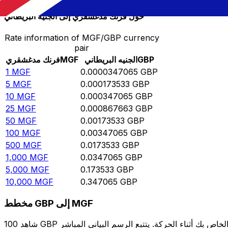
حوِّل فرنك مدغشقري إلى الجنيه البريطاني
Rate information of MGF/GBP currency
pair
GBP
الجنيه البريطاني
MGF
فرنك مدغشقري
1
MGF
0.0000347065
GBP
5
MGF
0.000173533
GBP
10
MGF
0.000347065
GBP
25
MGF
0.000867663
GBP
50
MGF
0.00173533
GBP
100
MGF
0.00347065
GBP
500
MGF
0.0173533
GBP
1,000
MGF
0.0347065
GBP
5,000
MGF
0.173533
GBP
10,000
MGF
0.347065
GBP
مخطط GBP إلى MGF
شاهد 100 GBP الخاص بك أثناء الحركة. يتتبع الرسم البياني المباشر GBP إلى MGF الخاص بنا على مدار 12 شهرًا من أسعار السوق في الوقت الحقيقي، ويوضح بالضبط قيمة أموالك في أي وقت. هل تريد