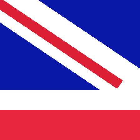
MGF
فرنك مدغشقري
-
MGF
1.00
GBP
=
28,813.01
MGF
سعر السوق المتوسط في 07:54 UTC
يمكننا التفوق على أسعار المنافسين.
تحدث إلى خبير عملات اليوم.
حدد موعد مكالمة
هل تعلم أنه يمكنك إرسال الأموال إلى الخارج باستخدام Xe؟
اشترك اليوم