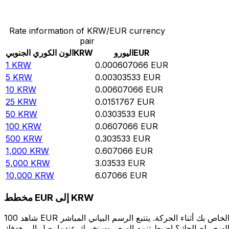
حوِّل الون الكوري الجنوبي إلى اليورو
Rate information of KRW/EUR currency
pair
EUR
اليورو
KRW
الون الكوري الجنوبي
1
KRW
0.000607066
EUR
5
KRW
0.00303533
EUR
10
KRW
0.00607066
EUR
25
KRW
0.0151767
EUR
50
KRW
0.0303533
EUR
100
KRW
0.0607066
EUR
500
KRW
0.303533
EUR
1,000
KRW
0.607066
EUR
5,000
KRW
3.03533
EUR
10,000
KRW
6.07066
EUR
مخطط EUR إلى KRW
شاهد 100 EUR الخاص بك أثناء الحركة. يتتبع الرسم البياني المباشر EUR إلى KRW الخاص بنا على مدار 12 شهرًا من أسعار السوق في الوقت الحقيقي، ويوضح بالضبط قيمة أموالك في أي وقت. هل تريد