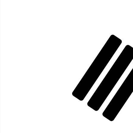
₩
الون الكوري الجنوبي
-
KRW
1.00
EUR
=
1,647.26
69
KRW
سعر السوق المتوسط في 08:17 UTC
إرسال الأموال
يمكننا التفوق على أسعار المنافسين.
تحدث إلى خبير عملات اليوم.
حدد موعد مكالمة
هل تعلم أنه يمكنك إرسال الأموال إلى الخارج باستخدام Xe؟
اشترك اليوم