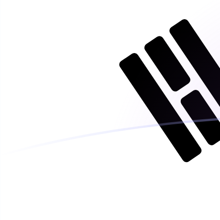
EUR إلى KRW أسعار الصرف اليوم
حوِّل اليورو إلى الون الكوري الجنوبي
Rate information of EUR/KRW
currency pair
KRW
الون الكوري الجنوبي
EUR
اليورو
1
EUR
1,647.27
KRW
5
EUR
8,236.33
KRW
10
EUR
16,472.7
KRW
25
EUR
41,181.7
KRW
50
EUR
82,363.3
KRW
100
EUR
164,727
KRW
500
EUR
823,633
KRW
1,000
EUR
1,647,270
KRW
5,000
EUR
8,236,330
KRW
10,000
EUR
16,472,700
KRW