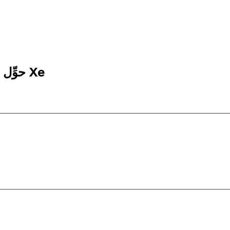
100 EUR إلى KRW | حوِّل - إلى اليورو | إكس إي Xe