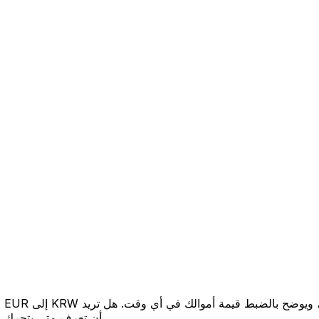
أن تعرف متى يتحرك السعر لصالحك؟ اضبط تنبيه السعر وسنخبرك عندما يصل إلى هدفك.