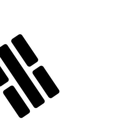
نحن نستخدم متوسط سعر الصرف في حسابات محوِّل العملات الخاص بنا. وهذا للعلم فقط، ولن تُعامل وفقًا لهذا السعر عند إرسال الأموال،