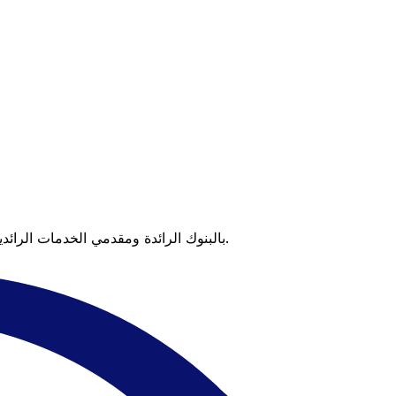
عندما تقارن Xe بالبنوك الرائدة ومقدمي الخدمات الرائدين، يتضح لك الفرق. تعني الأسعار التي تتفوق على أسعار البنوك وعدم وجود رسوم خفية قيمة أكبر على كل عملية تحويل.