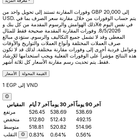
معرفة المزيد
وفورات المقارنة تستند إلى تحويل واحد من GBP 20,000 إلى
USD. يتم حساب الوفورات من خلال مقارنة سعر الصرف بما في
ذلك الهوامش والرسوم المقدمة من كل بنك وXe في نفس اليوم
8/5/2026. وفورات المقارنة المقدمة صحيحة فقط للمثال
المعطى وقد لا تشمل جميع التكاليف والرسوم. ستؤدي مبالغ
صرف العملات المختلفة وأنواع العملات والتواريخ والأوقات
وعوامل فردية أخرى إلى وفورات مقارنة مختلفة. لذلك قد لا تكون
هذه النتائج مؤشراً على الوفورات الفعلية ويجب استخدامها للإرشاد
فقط. يتم تحديث رسم مقارنة الأسعار كل ثلاثة أشهر.
القيمة المحولة
الأسعار
1 EGP إلى VND
آخر 90 يوماً
آخر 30 يوماً
آخر 7 أيام
المقياس
538.69
538.69
526.45
مرتفع
492.15
512.43
512.80
منخفض
514.96
520.82
518.81
متوسط
التقلب
0.83%
0.64%
0.56%