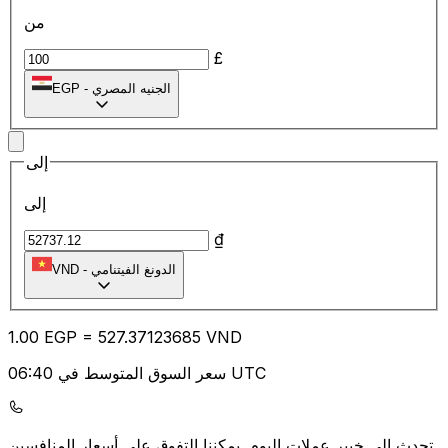
من
£
الجنيه المصري
-
EGP
إلى
إلى
₫
الدونغ الفيتنامي
-
VND
1.00
EGP
=
527.37
123685
VND
سعر السوق المتوسط في 06:40 UTC
يمكننا التفوق على أسعار المنافسين.
تحدث إلى خبير عملات اليوم.