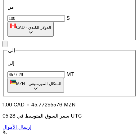
من
$
الدولار الكندي
-
CAD
إلى
إلى
MT
المتكال الموزمبيقي
-
MZN
1.00
CAD
=
45.77
295576
MZN
سعر السوق المتوسط في 05:28 UTC
إرسال الأموال