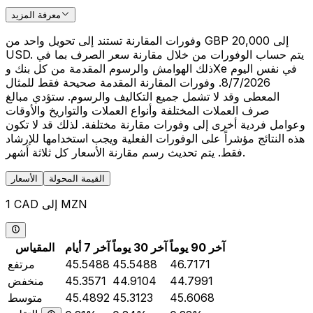
معرفة المزيد
وفورات المقارنة تستند إلى تحويل واحد من GBP 20,000 إلى
USD. يتم حساب الوفورات من خلال مقارنة سعر الصرف بما في
ذلك الهوامش والرسوم المقدمة من كل بنك وXe في نفس اليوم
8/7/2026. وفورات المقارنة المقدمة صحيحة فقط للمثال
المعطى وقد لا تشمل جميع التكاليف والرسوم. ستؤدي مبالغ
صرف العملات المختلفة وأنواع العملات والتواريخ والأوقات
وعوامل فردية أخرى إلى وفورات مقارنة مختلفة. لذلك قد لا تكون
هذه النتائج مؤشراً على الوفورات الفعلية ويجب استخدامها للإرشاد
فقط. يتم تحديث رسم مقارنة الأسعار كل ثلاثة أشهر.
القيمة المحولة
الأسعار
1 CAD إلى MZN
آخر 90 يوماً
آخر 30 يوماً
آخر 7 أيام
المقياس
46.7171
45.5488
45.5488
مرتفع
44.7991
44.9104
45.3571
منخفض
45.6068
45.3123
45.4892
متوسط