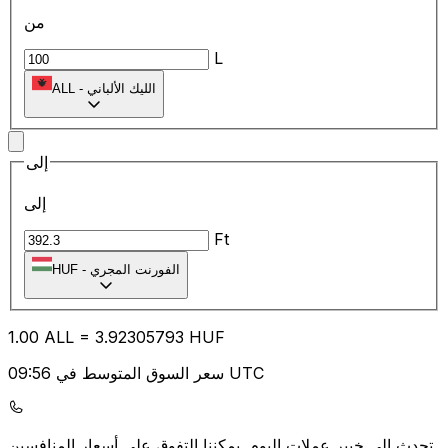
من
L
الليك الألباني
-
ALL
إلى
إلى
Ft
الفورنت المجري
-
HUF
1.00
ALL
=
3.92
305793
HUF
سعر السوق المتوسط في 09:56 UTC
يمكننا التفوق على أسعار المنافسين.
تحدث إلى خبير عملات اليوم.