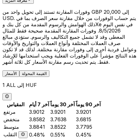
معرفة المزيد
وفورات المقارنة تستند إلى تحويل واحد من GBP 20,000 إلى
USD. يتم حساب الوفورات من خلال مقارنة سعر الصرف بما في
ذلك الهوامش والرسوم المقدمة من كل بنك وXe في نفس اليوم
8/5/2026. وفورات المقارنة المقدمة صحيحة فقط للمثال
المعطى وقد لا تشمل جميع التكاليف والرسوم. ستؤدي مبالغ
صرف العملات المختلفة وأنواع العملات والتواريخ والأوقات
وعوامل فردية أخرى إلى وفورات مقارنة مختلفة. لذلك قد لا تكون
هذه النتائج مؤشراً على الوفورات الفعلية ويجب استخدامها للإرشاد
فقط. يتم تحديث رسم مقارنة الأسعار كل ثلاثة أشهر.
القيمة المحولة
الأسعار
1 ALL إلى HUF
آخر 90 يوماً
آخر 30 يوماً
آخر 7 أيام
المقياس
3.9201
3.9201
3.9012
مرتفع
3.6815
3.7638
3.8582
منخفض
3.7795
3.8522
3.8841
متوسط
التقلب
0.48%
0.55%
0.45%