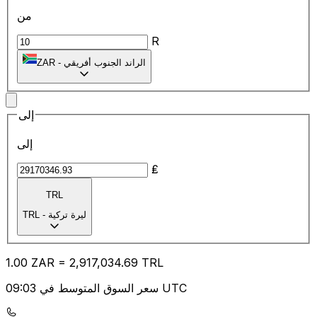
من
R
الراند الجنوب أفريقي
-
ZAR
إلى
إلى
₤
TRL
ليرة تركية
-
TRL
1.00
ZAR
=
2,917,034.69
TRL
سعر السوق المتوسط في 09:03 UTC