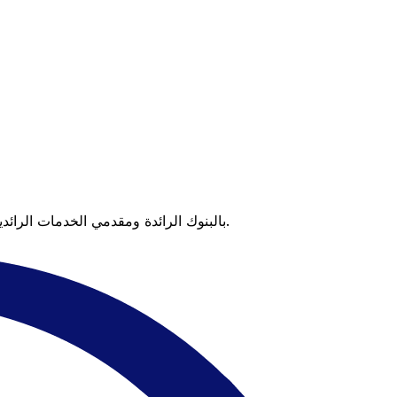
عندما تقارن Xe بالبنوك الرائدة ومقدمي الخدمات الرائدين، يتضح لك الفرق. تعني الأسعار التي تتفوق على أسعار البنوك وعدم وجود رسوم خفية قيمة أكبر على كل عملية تحويل.