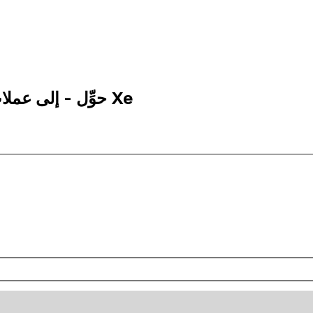
10 WST إلى XOF | حوِّل - إلى عملات تالا ساموية | إكس إي Xe