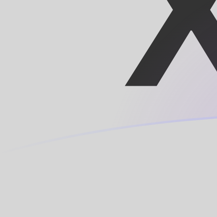
WST إلى XOF أسعار الصرف اليوم
حوِّل تالا ساموية إلى الفرنك الوسط أفريقي
Rate information of WST/XOF
currency pair
XOF
الفرنك الوسط أفريقي
WST
تالا ساموية
1
WST
207.933
XOF
5
WST
1,039.66
XOF
10
WST
2,079.33
XOF
25
WST
5,198.32
XOF
50
WST
10,396.6
XOF
100
WST
20,793.3
XOF
500
WST
103,966
XOF
1,000
WST
207,933
XOF
5,000
WST
1,039,660
XOF
10,000
WST
2,079,330
XOF
حوِّل الفرنك الوسط أفريقي إلى تالا ساموية