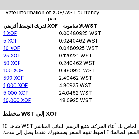
Rate information of XOF/WST currency
pair
WST
تالا ساموية
XOF
الفرنك الوسط أفريقي
1
XOF
0.00480925
WST
5
XOF
0.0240462
WST
10
XOF
0.0480925
WST
25
XOF
0.120231
WST
50
XOF
0.240462
WST
100
XOF
0.480925
WST
500
XOF
2.40462
WST
1,000
XOF
4.80925
WST
5,000
XOF
24.0462
WST
10,000
XOF
48.0925
WST
مخطط WST إلى XOF
شاهد 10 WST الخاص بك أثناء الحركة. يتتبع الرسم البياني المباشر WST إلى XOF الخاص بنا على مدار 12 شهرًا من أسعار السوق في الوقت الحقيقي، ويوضح بالضبط قيمة أموالك في أي وقت. هل تريد