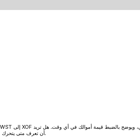
أن تعرف متى يتحرك السعر لصالحك؟ اضبط تنبيه السعر وسنخبرك عندما يصل إلى هدفك.