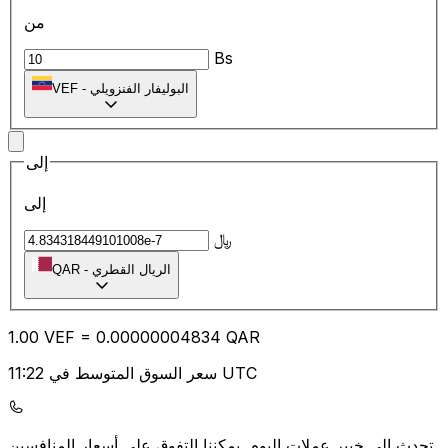
من
Bs
البوليفار الفنزويلي
-
VEF
إلى
إلى
﷼
الريال القطري
-
QAR
1.00
VEF
=
0.00
000004834
QAR
سعر السوق المتوسط في 11:22 UTC
يمكننا التفوق على أسعار المنافسين.
تحدث إلى خبير عملات اليوم.