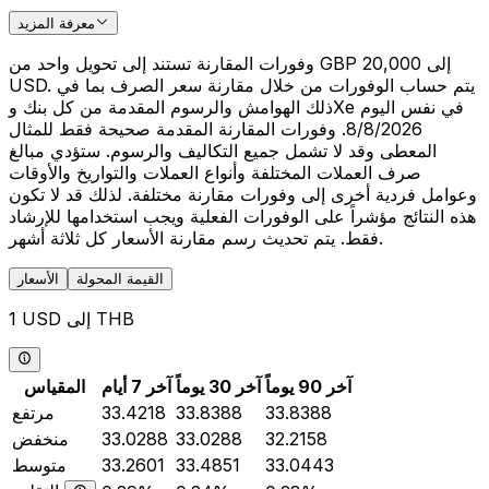
معرفة المزيد
وفورات المقارنة تستند إلى تحويل واحد من GBP 20,000 إلى
USD. يتم حساب الوفورات من خلال مقارنة سعر الصرف بما في
ذلك الهوامش والرسوم المقدمة من كل بنك وXe في نفس اليوم
8/8/2026. وفورات المقارنة المقدمة صحيحة فقط للمثال
المعطى وقد لا تشمل جميع التكاليف والرسوم. ستؤدي مبالغ
صرف العملات المختلفة وأنواع العملات والتواريخ والأوقات
وعوامل فردية أخرى إلى وفورات مقارنة مختلفة. لذلك قد لا تكون
هذه النتائج مؤشراً على الوفورات الفعلية ويجب استخدامها للإرشاد
فقط. يتم تحديث رسم مقارنة الأسعار كل ثلاثة أشهر.
القيمة المحولة
الأسعار
1 USD إلى THB
آخر 90 يوماً
آخر 30 يوماً
آخر 7 أيام
المقياس
33.8388
33.8388
33.4218
مرتفع
32.2158
33.0288
33.0288
منخفض
33.0443
33.4851
33.2601
متوسط