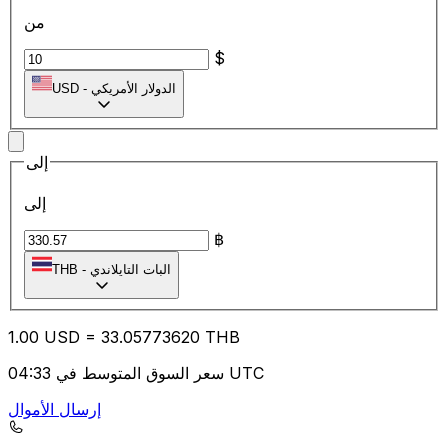
من
$
الدولار الأمريكي
-
USD
إلى
إلى
฿
البات التايلاندي
-
THB
1.00
USD
=
33.05
773620
THB
سعر السوق المتوسط في 04:33 UTC
إرسال الأموال