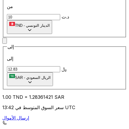
من
د.ت
الدينار التونسي
-
TND
إلى
إلى
﷼
الريال السعودي
-
SAR
1.00
TND
=
1.28
361421
SAR
سعر السوق المتوسط في 13:42 UTC
إرسال الأموال