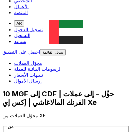
الشخصي
الأعمال
المنصة
AR
تسجيل الدخول
التسجيل
يساعد
احصل على التطبيق
تبديل القائمة
محوّل العملات
الرسومات البيانية للعملة
تنبيهات الأسعار
إرسال الأموال
10 MGF إلى CDF | حوِّل - إلى عملات
الفرنك المالاغاشي | إكس إي Xe
محوّل العملات مِن XE
من