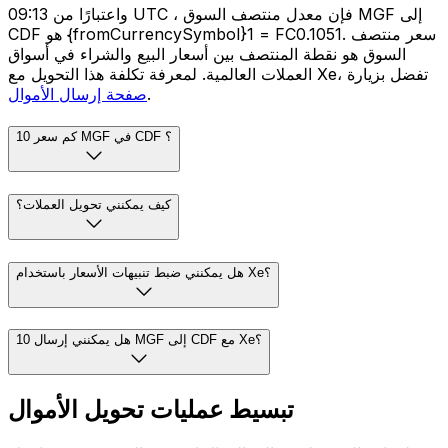
واعتبارًا من 09:13 UTC ، فإن معدل منتصف السوق MGF إلى
CDF هو {fromCurrencySymbol}1 = FC0.1051. سعر منتصف
السوق هو نقطة المنتصف بين أسعار البيع والشراء في أسواق
العملات العالمية. لمعرفة تكلفة هذا التحويل مع Xe، تفضل بزيارة
.
صفحة إرسال الأموال
كم سعر 10 MGF في CDF ؟
كيف يمكنني تحويل العملات؟
هل يمكنني ضبط تنبيهات الأسعار باستخدام Xe؟
هل يمكنني إرسال 10 MGF إلى CDF مع Xe؟
تبسيط عمليات تحويل الأموال