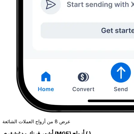
عرض 8 من أزواج العملات الشائعة
أشهر فرنك مدغشقري (MGF) أزواج ( )