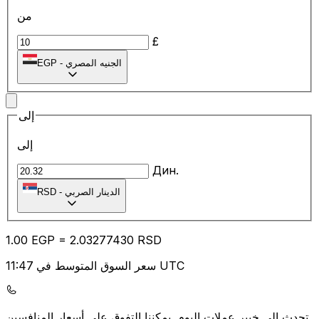
من
£
الجنيه المصري
-
EGP
إلى
إلى
Дин.
الدينار الصربي
-
RSD
1.00
EGP
=
2.03
277430
RSD
سعر السوق المتوسط في 11:47 UTC
يمكننا التفوق على أسعار المنافسين.
تحدث إلى خبير عملات اليوم.