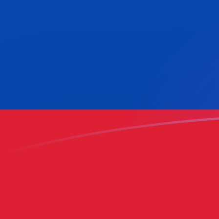
ATS إلى COP أسعار الصرف اليوم
حوِّل الشيلينغ النمساوي إلى البيزو الكولومبي
Rate information of ATS/COP currency
pair
COP
البيزو الكولومبي
ATS
الشيلينغ النمساوي
1
ATS
265.521
COP
5
ATS
1,327.61
COP
10
ATS
2,655.21
COP
25
ATS
6,638.03
COP
50
ATS
13,276.1
COP
100
ATS
26,552.1
COP
500
ATS
132,761
COP
1,000
ATS
265,521
COP
5,000
ATS
1,327,610
COP
10,000
ATS
2,655,210
COP