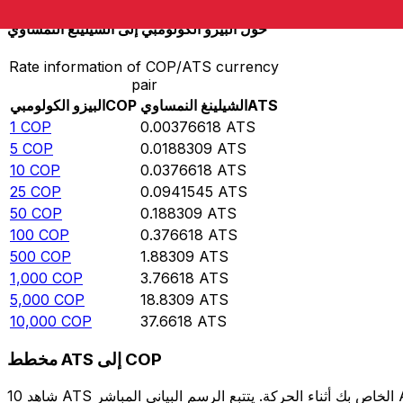
حوِّل البيزو الكولومبي إلى الشيلينغ النمساوي
Rate information of COP/ATS currency
pair
ATS
الشيلينغ النمساوي
COP
البيزو الكولومبي
1
COP
0.00376618
ATS
5
COP
0.0188309
ATS
10
COP
0.0376618
ATS
25
COP
0.0941545
ATS
50
COP
0.188309
ATS
100
COP
0.376618
ATS
500
COP
1.88309
ATS
1,000
COP
3.76618
ATS
5,000
COP
18.8309
ATS
10,000
COP
37.6618
ATS
مخطط ATS إلى COP
شاهد 10 ATS الخاص بك أثناء الحركة. يتتبع الرسم البياني المباشر ATS إلى COP الخاص بنا على مدار 12 شهرًا من أسعار السوق في الوقت الحقيقي، ويوضح بالضبط قيمة أموالك في أي وقت. هل تريد