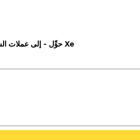
10 ATS إلى COP | حوِّل - إلى عملات الشلن النمساوي | إكس إي Xe