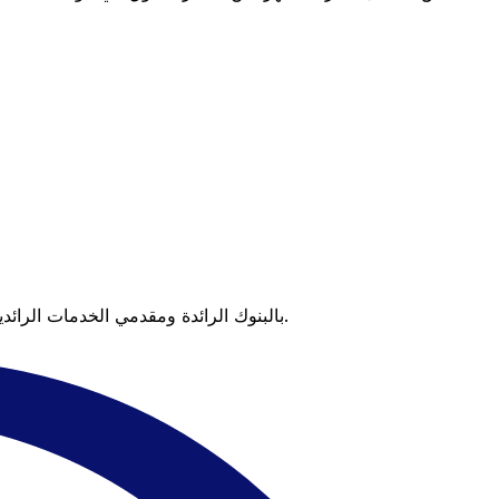
عندما تقارن Xe بالبنوك الرائدة ومقدمي الخدمات الرائدين، يتضح لك الفرق. تعني الأسعار التي تتفوق على أسعار البنوك وعدم وجود رسوم خفية قيمة أكبر على كل عملية تحويل.