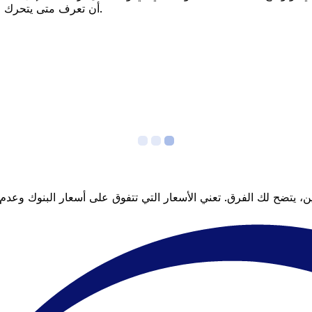
أن تعرف متى يتحرك السعر لصالحك؟ اضبط تنبيه السعر وسنخبرك عندما يصل إلى هدفك.