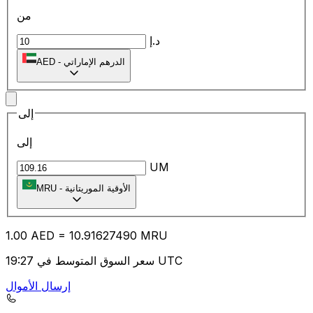
من
د.إ
الدرهم الإماراتي
-
AED
إلى
إلى
UM
الأوقية الموريتانية
-
MRU
1.00
AED
=
10.91
627490
MRU
سعر السوق المتوسط في 19:27 UTC
إرسال الأموال