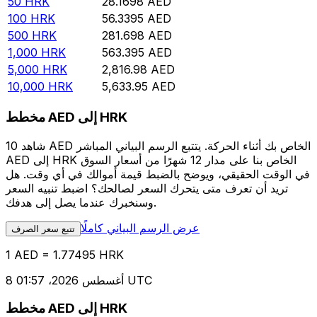
50
HRK
28.1698
AED
100
HRK
56.3395
AED
500
HRK
281.698
AED
1,000
HRK
563.395
AED
5,000
HRK
2,816.98
AED
10,000
HRK
5,633.95
AED
مخطط AED إلى HRK
شاهد 10 AED الخاص بك أثناء الحركة. يتتبع الرسم البياني المباشر
AED إلى HRK الخاص بنا على مدار 12 شهرًا من أسعار السوق
في الوقت الحقيقي، ويوضح بالضبط قيمة أموالك في أي وقت. هل
تريد أن تعرف متى يتحرك السعر لصالحك؟ اضبط تنبيه السعر
وسنخبرك عندما يصل إلى هدفك.
عرض الرسم البياني كاملًا
تتبع سعر الصرف
1 AED = 1.77495 HRK
8 أغسطس 2026، 01:57 UTC
مخطط AED إلى HRK