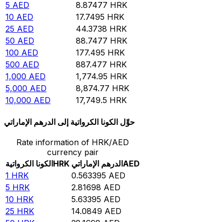
5
AED
8.87477
HRK
10
AED
17.7495
HRK
25
AED
44.3738
HRK
50
AED
88.7477
HRK
100
AED
177.495
HRK
500
AED
887.477
HRK
1,000
AED
1,774.95
HRK
5,000
AED
8,874.77
HRK
10,000
AED
17,749.5
HRK
حوِّل الكونا الكرواتية إلى الدرهم الإماراتي
Rate information of HRK/AED
currency pair
AED
الدرهم الإماراتي
HRK
الكونا الكرواتية
1
HRK
0.563395
AED
5
HRK
2.81698
AED
10
HRK
5.63395
AED
25
HRK
14.0849
AED