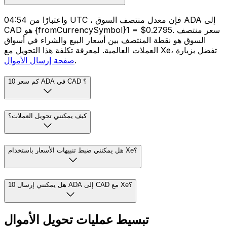
واعتبارًا من 04:54 UTC ، فإن معدل منتصف السوق ADA إلى
CAD هو {fromCurrencySymbol}1 = $0.2795. سعر منتصف
السوق هو نقطة المنتصف بين أسعار البيع والشراء في أسواق
العملات العالمية. لمعرفة تكلفة هذا التحويل مع Xe، تفضل بزيارة
.
صفحة إرسال الأموال
كم سعر 10 ADA في CAD ؟
كيف يمكنني تحويل العملات؟
هل يمكنني ضبط تنبيهات الأسعار باستخدام Xe؟
هل يمكنني إرسال 10 ADA إلى CAD مع Xe؟
تبسيط عمليات تحويل الأموال