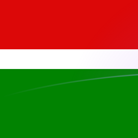
USD إلى KES أسعار الصرف اليوم
حوِّل الدولار الأمريكي إلى الشلن الكيني
Rate information of USD/KES
currency pair
KES
الشلن الكيني
USD
الدولار الأمريكي
1
USD
129.396
KES
5
USD
646.981
KES
10
USD
1,293.96
KES
25
USD
3,234.91
KES
50
USD
6,469.81
KES
100
USD
12,939.6
KES
500
USD
64,698.1
KES
1,000
USD
129,396
KES
5,000
USD
646,981
KES
10,000
USD
1,293,960
KES