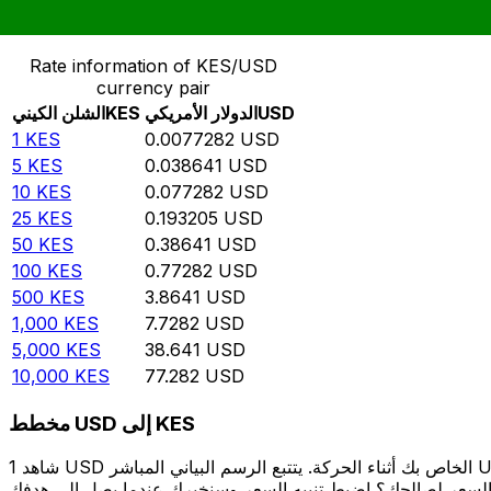
حوِّل الشلن الكيني إلى الدولار الأمريكي
Rate information of KES/USD
currency pair
USD
الدولار الأمريكي
KES
الشلن الكيني
1
KES
0.0077282
USD
5
KES
0.038641
USD
10
KES
0.077282
USD
25
KES
0.193205
USD
50
KES
0.38641
USD
100
KES
0.77282
USD
500
KES
3.8641
USD
1,000
KES
7.7282
USD
5,000
KES
38.641
USD
10,000
KES
77.282
USD
مخطط USD إلى KES
شاهد 1 USD الخاص بك أثناء الحركة. يتتبع الرسم البياني المباشر USD إلى KES الخاص بنا على مدار 12 شهرًا من أسعار السوق في الوقت الحقيقي، ويوضح بالضبط قيمة أموالك في أي وقت. هل تريد أن