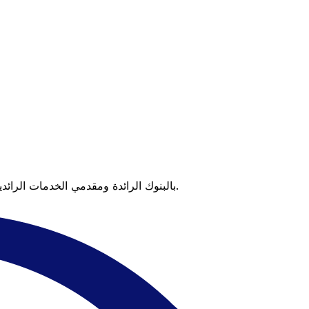
عندما تقارن Xe بالبنوك الرائدة ومقدمي الخدمات الرائدين، يتضح لك الفرق. تعني الأسعار التي تتفوق على أسعار البنوك وعدم وجود رسوم خفية قيمة أكبر على كل عملية تحويل.