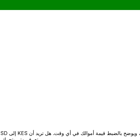
تعرف متى يتحرك السعر لصالحك؟ اضبط تنبيه السعر وسنخبرك عندما يصل إلى هدفك.