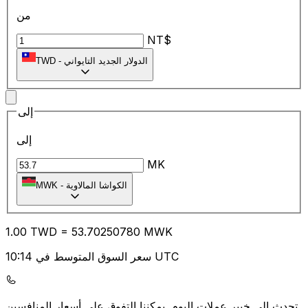
من
NT$
الدولار الجديد التايواني
-
TWD
إلى
إلى
MK
الكواشا المالاوية
-
MWK
1.00
TWD
=
53.70
250780
MWK
سعر السوق المتوسط في 10:14 UTC
يمكننا التفوق على أسعار المنافسين.
تحدث إلى خبير عملات اليوم.