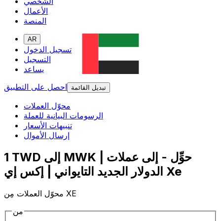
الشخصي
الأعمال
المنصة
AR
تسجيل الدخول
التسجيل
يساعد
احصل على التطبيق
تبديل القائمة
محوّل العملات
الرسومات البيانية للعملة
تنبيهات الأسعار
إرسال الأموال
1 TWD إلى MWK | حوِّل - إلى عملات
الدولار الجديد التايواني | إكس إي Xe
محوّل العملات مِن XE
من