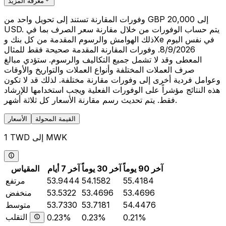
معرفة المزيد
وفورات المقارنة تستند إلى تحويل واحد من GBP 20,000 إلى
USD. يتم حساب الوفورات من خلال مقارنة سعر الصرف بما في
ذلك الهوامش والرسوم المقدمة من كل بنك وXe في نفس اليوم
8/9/2026. وفورات المقارنة المقدمة صحيحة فقط للمثال
المعطى وقد لا تشمل جميع التكاليف والرسوم. ستؤدي مبالغ
صرف العملات المختلفة وأنواع العملات والتواريخ والأوقات
وعوامل فردية أخرى إلى وفورات مقارنة مختلفة. لذلك قد لا تكون
هذه النتائج مؤشراً على الوفورات الفعلية ويجب استخدامها للإرشاد
فقط. يتم تحديث رسم مقارنة الأسعار كل ثلاثة أشهر.
القيمة المحولة
الأسعار
1 TWD إلى MWK
آخر 90 يوماً
آخر 30 يوماً
آخر 7 أيام
المقياس
55.4184
54.1582
53.9444
مرتفع
53.4696
53.4696
53.5322
منخفض
54.4476
53.7181
53.7330
متوسط
التقلب
0.23%
0.23%
0.21%