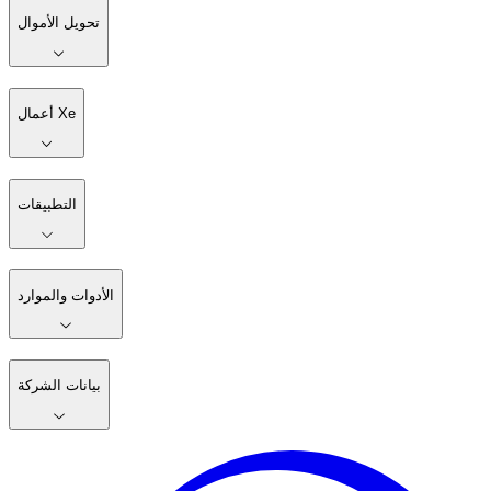
تساعدك Xe على إرسال تحويلات مالية إلى الخارج عبر الإنترنت
سريعًا، وبرسوم منخفضة
ابدأ
تنزل التطبيق
تحويل الأموال
أعمال Xe
التطبيقات
الأدوات والموارد