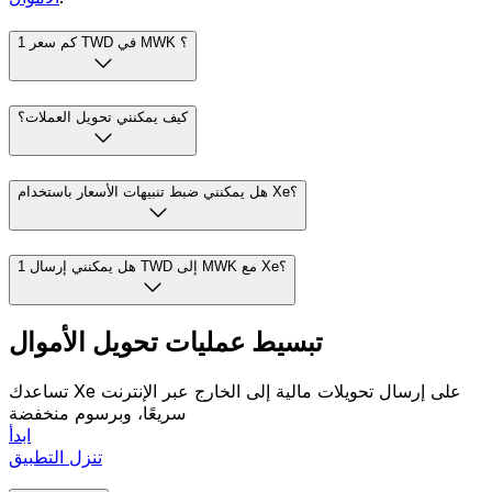
واعتبارًا من 10:14 UTC ، فإن معدل منتصف السوق TWD إلى
MWK هو NT$1 = MK53.7025. سعر منتصف السوق هو نقطة
المنتصف بين أسعار البيع والشراء في أسواق العملات العالمية.
لمعرفة تكلفة هذا التحويل مع Xe، تفضل بزيارة
صفحة إرسال
.
الأموال
كم سعر 1 TWD في MWK ؟
كيف يمكنني تحويل العملات؟
هل يمكنني ضبط تنبيهات الأسعار باستخدام Xe؟
هل يمكنني إرسال 1 TWD إلى MWK مع Xe؟
تبسيط عمليات تحويل الأموال