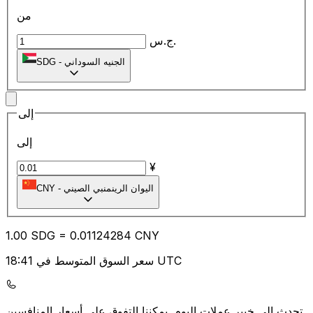
من
ج.س.
الجنيه السوداني
-
SDG
إلى
إلى
¥
اليوان الرينمنبي الصيني
-
CNY
1.00
SDG
=
0.01
124284
CNY
سعر السوق المتوسط في 18:41 UTC
يمكننا التفوق على أسعار المنافسين.
تحدث إلى خبير عملات اليوم.