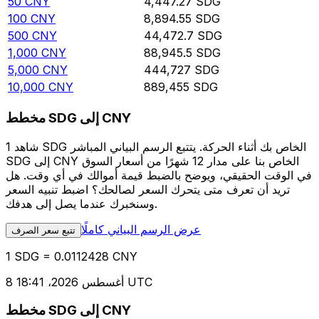
50
CNY
4,447.27
SDG
100
CNY
8,894.55
SDG
500
CNY
44,472.7
SDG
1,000
CNY
88,945.5
SDG
5,000
CNY
444,727
SDG
10,000
CNY
889,455
SDG
مخطط SDG إلى CNY
شاهد 1 SDG الخاص بك أثناء الحركة. يتتبع الرسم البياني المباشر
SDG إلى CNY الخاص بنا على مدار 12 شهرًا من أسعار السوق
في الوقت الحقيقي، ويوضح بالضبط قيمة أموالك في أي وقت. هل
تريد أن تعرف متى يتحرك السعر لصالحك؟ اضبط تنبيه السعر
وسنخبرك عندما يصل إلى هدفك.
عرض الرسم البياني كاملًا
تتبع سعر الصرف
1 SDG = 0.0112428 CNY
8 أغسطس 2026، 18:41 UTC
مخطط SDG إلى CNY