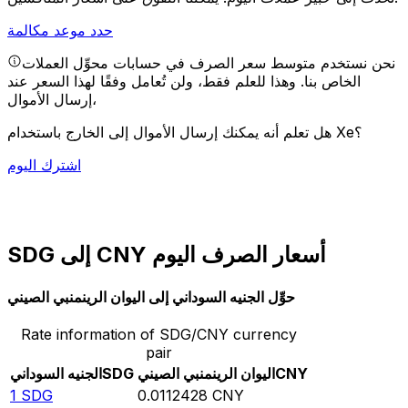
حدد موعد مكالمة
نحن نستخدم متوسط سعر الصرف في حسابات محوِّل العملات
الخاص بنا. وهذا للعلم فقط، ولن تُعامل وفقًا لهذا السعر عند
إرسال الأموال،
هل تعلم أنه يمكنك إرسال الأموال إلى الخارج باستخدام Xe؟
اشترك اليوم
SDG إلى CNY أسعار الصرف اليوم
حوِّل الجنيه السوداني إلى اليوان الرينمنبي الصيني
Rate information of SDG/CNY currency
pair
CNY
اليوان الرينمنبي الصيني
SDG
الجنيه السوداني
1
SDG
0.0112428
CNY