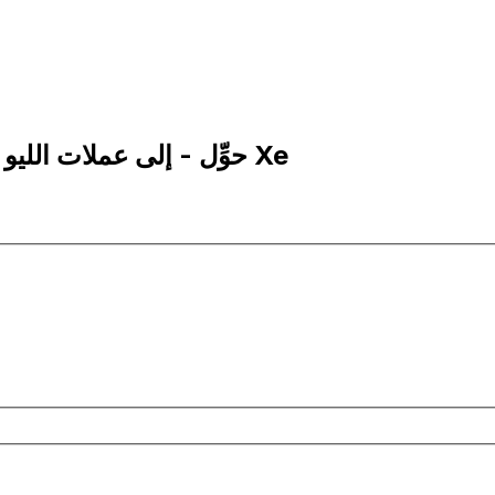
1 RON إلى JEP | حوِّل - إلى عملات الليو الجديد الروماني | إكس إي Xe