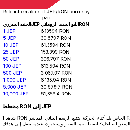
Rate information of JEP/RON currency
pair
RON
الليو الجديد الروماني
JEP
الجنيه الجيرزي
1
JEP
6.13594
RON
5
JEP
30.6797
RON
10
JEP
61.3594
RON
25
JEP
153.399
RON
50
JEP
306.797
RON
100
JEP
613.594
RON
500
JEP
3,067.97
RON
1,000
JEP
6,135.94
RON
5,000
JEP
30,679.7
RON
10,000
JEP
61,359.4
RON
مخطط RON إلى JEP
شاهد 1 RON الخاص بك أثناء الحركة. يتتبع الرسم البياني المباشر RON إلى JEP الخاص بنا على مدار 12 شهرًا من أسعار السوق في الوقت الحقيقي، ويوضح بالضبط قيمة أموالك في أي وقت. هل تريد أن