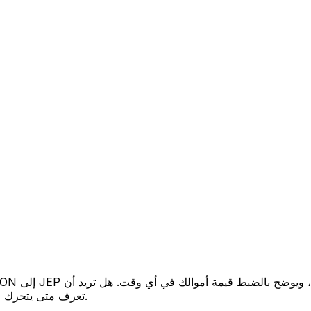
تعرف متى يتحرك السعر لصالحك؟ اضبط تنبيه السعر وسنخبرك عندما يصل إلى هدفك.