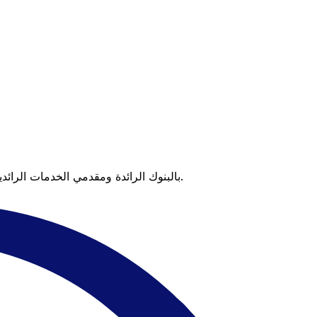
عندما تقارن Xe بالبنوك الرائدة ومقدمي الخدمات الرائدين، يتضح لك الفرق. تعني الأسعار التي تتفوق على أسعار البنوك وعدم وجود رسوم خفية قيمة أكبر على كل عملية تحويل.