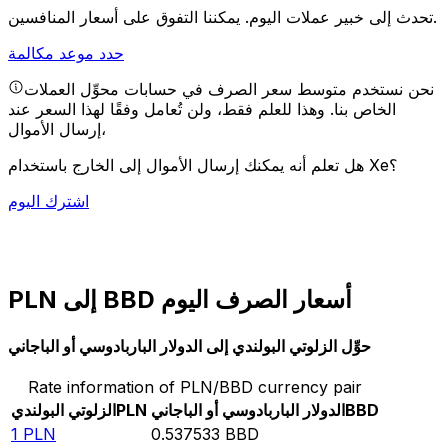
يمكننا التفوق على أسعار المنافسين.
تحدث إلى خبير عملات اليوم.
حدد موعد مكالمة
نحن نستخدم متوسط سعر الصرف في حسابات محوِّل العملات
الخاص بنا. وهذا للعلم فقط، ولن تُعامل وفقًا لهذا السعر عند
إرسال الأموال،
هل تعلم أنه يمكنك إرسال الأموال إلى الخارج باستخدام Xe؟
اشترك اليوم
PLN إلى BBD أسعار الصرف اليوم
حوِّل الزلوتي البولندي إلى الدولار الباربادوسي أو الباجاني
Rate information of PLN/BBD currency pair
BBD
الدولار الباربادوسي أو الباجاني
PLN
الزلوتي البولندي
1
PLN
0.537533
BBD