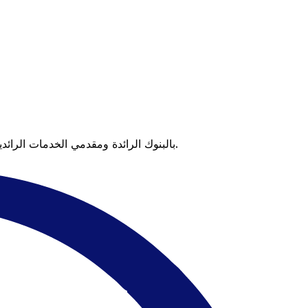
عندما تقارن Xe بالبنوك الرائدة ومقدمي الخدمات الرائدين، يتضح لك الفرق. تعني الأسعار التي تتفوق على أسعار البنوك وعدم وجود رسوم خفية قيمة أكبر على كل عملية تحويل.