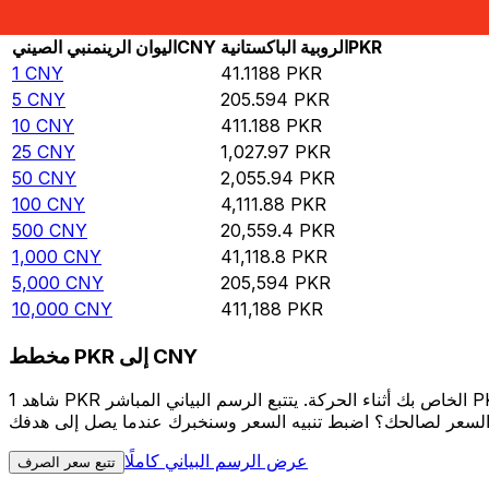
Rate information of CNY/PKR currency pair
PKR
الروبية الباكستانية
CNY
اليوان الرينمنبي الصيني
1
CNY
41.1188
PKR
5
CNY
205.594
PKR
10
CNY
411.188
PKR
25
CNY
1,027.97
PKR
50
CNY
2,055.94
PKR
100
CNY
4,111.88
PKR
500
CNY
20,559.4
PKR
1,000
CNY
41,118.8
PKR
5,000
CNY
205,594
PKR
10,000
CNY
411,188
PKR
مخطط PKR إلى CNY
شاهد 1 PKR الخاص بك أثناء الحركة. يتتبع الرسم البياني المباشر PKR إلى CNY الخاص بنا على مدار 12 شهرًا من أسعار السوق في الوقت الحقيقي، ويوضح بالضبط قيمة أموالك في أي وقت. هل تريد أن
عرض الرسم البياني كاملًا
تتبع سعر الصرف