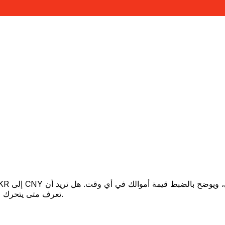
تعرف متى يتحرك السعر لصالحك؟ اضبط تنبيه السعر وسنخبرك عندما يصل إلى هدفك.