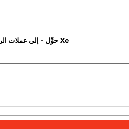
1 PKR إلى CNY | حوِّل - إلى عملات الروبية الباكستانية | إكس إي Xe