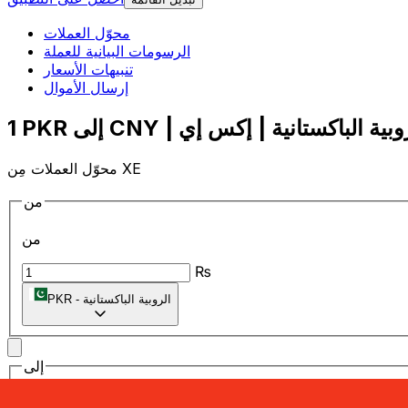
محوّل العملات
الرسومات البيانية للعملة
تنبيهات الأسعار
إرسال الأموال
محوّل العملات مِن XE
من
من
₨
الروبية الباكستانية
-
PKR
إلى
إلى