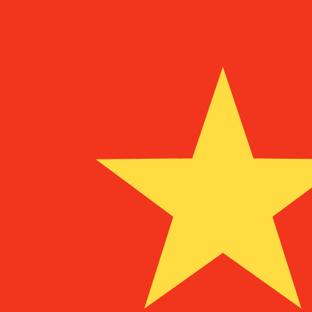
¥
اليوان الرينمنبي الصيني
-
CNY
1.00
PKR
=
0.02
431978
CNY
سعر السوق المتوسط في 11:09 UTC
يمكننا التفوق على أسعار المنافسين.
تحدث إلى خبير عملات اليوم.
حدد موعد مكالمة
هل تعلم أنه يمكنك إرسال الأموال إلى الخارج باستخدام Xe؟
اشترك اليوم