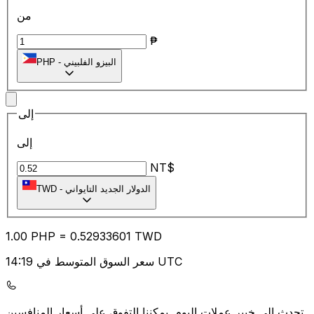
من
₱
البيزو الفلبيني
-
PHP
إلى
إلى
NT$
الدولار الجديد التايواني
-
TWD
1.00
PHP
=
0.52
933601
TWD
سعر السوق المتوسط في 14:19 UTC
يمكننا التفوق على أسعار المنافسين.
تحدث إلى خبير عملات اليوم.