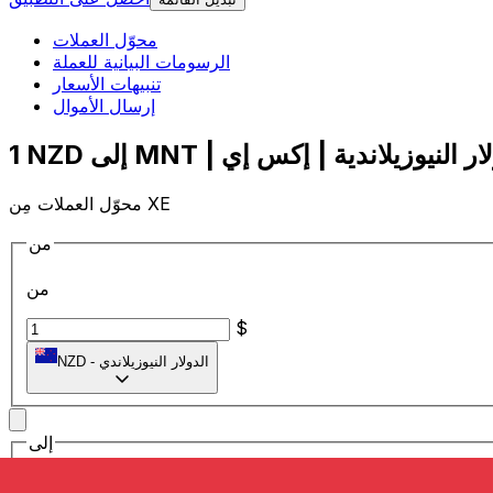
محوّل العملات
الرسومات البيانية للعملة
تنبيهات الأسعار
إرسال الأموال
محوّل العملات مِن XE
من
من
$
الدولار النيوزيلاندي
-
NZD
إلى
إلى