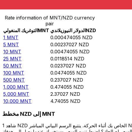
حوِّل التوغريك المنغولي إلى الدولار النيوزيلاندي
Rate information of MNT/NZD currency
pair
NZD
الدولار النيوزيلاندي
MNT
التوغريك المنغولي
1
MNT
0.000474055
NZD
5
MNT
0.00237027
NZD
10
MNT
0.00474055
NZD
25
MNT
0.0118514
NZD
50
MNT
0.0237027
NZD
100
MNT
0.0474055
NZD
500
MNT
0.237027
NZD
1,000
MNT
0.474055
NZD
5,000
MNT
2.37027
NZD
10,000
MNT
4.74055
NZD
مخطط NZD إلى MNT
شاهد 1 NZD الخاص بك أثناء الحركة. يتتبع الرسم البياني المباشر NZD إلى MNT الخاص بنا على مدار 12 شهرًا من أسعار السوق في الوقت الحقيقي، ويوضح بالضبط قيمة أموالك في أي وقت. هل تريد