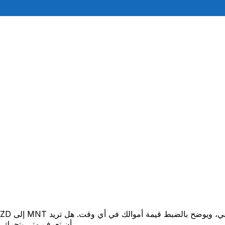
أن تعرف متى يتحرك السعر لصالحك؟ اضبط تنبيه السعر وسنخبرك عندما يصل إلى هدفك.