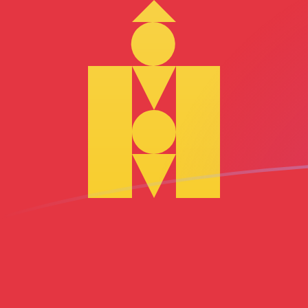
NZD إلى MNT أسعار الصرف اليوم
حوِّل الدولار النيوزيلاندي إلى التوغريك المنغولي
Rate information of NZD/MNT currency
pair
MNT
التوغريك المنغولي
NZD
الدولار النيوزيلاندي
1
NZD
2,109.46
MNT
5
NZD
10,547.3
MNT
10
NZD
21,094.6
MNT
25
NZD
52,736.5
MNT
50
NZD
105,473
MNT
100
NZD
210,946
MNT
500
NZD
1,054,730
MNT
1,000
NZD
2,109,460
MNT
5,000
NZD
10,547,300
MNT
10,000
NZD
21,094,600
MNT