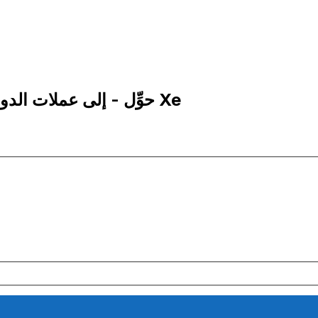
1 NZD إلى MNT | حوِّل - إلى عملات الدولار النيوزيلاندية | إكس إي Xe