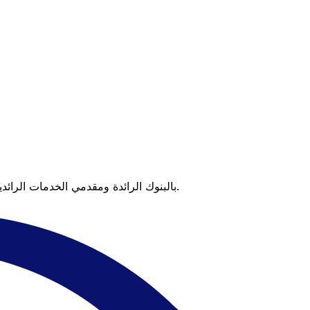
عندما تقارن Xe بالبنوك الرائدة ومقدمي الخدمات الرائدين، يتضح لك الفرق. تعني الأسعار التي تتفوق على أسعار البنوك وعدم وجود رسوم خفية قيمة أكبر على كل عملية تحويل.