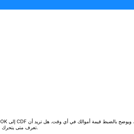
تعرف متى يتحرك السعر لصالحك؟ اضبط تنبيه السعر وسنخبرك عندما يصل إلى هدفك.