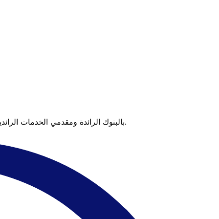
عندما تقارن Xe بالبنوك الرائدة ومقدمي الخدمات الرائدين، يتضح لك الفرق. تعني الأسعار التي تتفوق على أسعار البنوك وعدم وجود رسوم خفية قيمة أكبر على كل عملية تحويل.