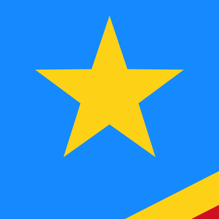
FC
الفرنك الكنغولي
-
CDF
1.00
NOK
=
241.43
529064
CDF
سعر السوق المتوسط في 13:24 UTC
يمكننا التفوق على أسعار المنافسين.
تحدث إلى خبير عملات اليوم.
حدد موعد مكالمة
هل تعلم أنه يمكنك إرسال الأموال إلى الخارج باستخدام Xe؟
اشترك اليوم