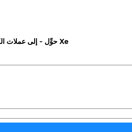
1 NOK إلى CDF | حوِّل - إلى عملات الكرون النرويجي | إكس إي Xe