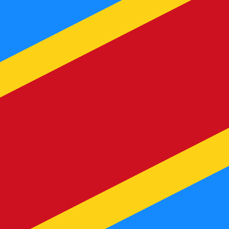
نحن نستخدم متوسط سعر الصرف في حسابات محوِّل العملات الخاص بنا. وهذا للعلم فقط، ولن تُعامل وفقًا لهذا السعر عند إرسال الأموال،