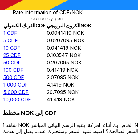
Rate information of CDF/NOK
currency pair
NOK
الكرون النرويجي
CDF
الفرنك الكنغولي
1
CDF
0.0041419
NOK
5
CDF
0.0207095
NOK
10
CDF
0.041419
NOK
25
CDF
0.103547
NOK
50
CDF
0.207095
NOK
100
CDF
0.41419
NOK
500
CDF
2.07095
NOK
1,000
CDF
4.1419
NOK
5,000
CDF
20.7095
NOK
10,000
CDF
41.419
NOK
مخطط NOK إلى CDF
شاهد 1 NOK الخاص بك أثناء الحركة. يتتبع الرسم البياني المباشر NOK إلى CDF الخاص بنا على مدار 12 شهرًا من أسعار السوق في الوقت الحقيقي، ويوضح بالضبط قيمة أموالك في أي وقت. هل تريد أن