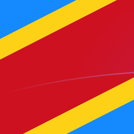
NOK إلى CDF أسعار الصرف اليوم
حوِّل الكرون النرويجي إلى الفرنك الكنغولي
Rate information of NOK/CDF
currency pair
CDF
الفرنك الكنغولي
NOK
الكرون النرويجي
1
NOK
241.435
CDF
5
NOK
1,207.18
CDF
10
NOK
2,414.35
CDF
25
NOK
6,035.88
CDF
50
NOK
12,071.8
CDF
100
NOK
24,143.5
CDF
500
NOK
120,718
CDF
1,000
NOK
241,435
CDF
5,000
NOK
1,207,180
CDF
10,000
NOK
2,414,350
CDF
حوِّل الفرنك الكنغولي إلى الكرون النرويجي