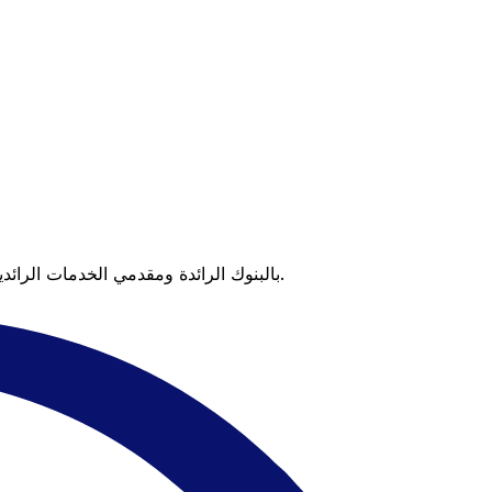
عندما تقارن Xe بالبنوك الرائدة ومقدمي الخدمات الرائدين، يتضح لك الفرق. تعني الأسعار التي تتفوق على أسعار البنوك وعدم وجود رسوم خفية قيمة أكبر على كل عملية تحويل.