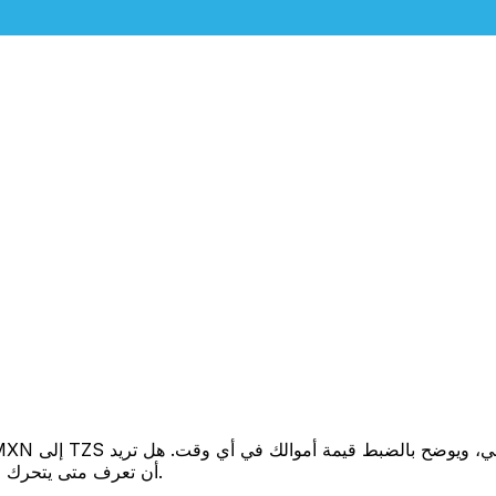
أن تعرف متى يتحرك السعر لصالحك؟ اضبط تنبيه السعر وسنخبرك عندما يصل إلى هدفك.