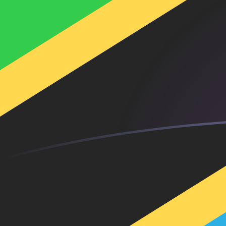
MXN إلى TZS أسعار الصرف اليوم
حوِّل البيزو المكسيكي إلى الشلن التنزاني
Rate information of MXN/TZS
currency pair
TZS
الشلن التنزاني
MXN
البيزو المكسيكي
1
MXN
154.375
TZS
5
MXN
771.874
TZS
10
MXN
1,543.75
TZS
25
MXN
3,859.37
TZS
50
MXN
7,718.74
TZS
100
MXN
15,437.5
TZS
500
MXN
77,187.4
TZS
1,000
MXN
154,375
TZS
5,000
MXN
771,874
TZS
10,000
MXN
1,543,750
TZS
حوِّل الشلن التنزاني إلى البيزو المكسيكي