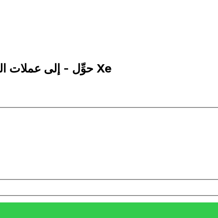
1 MXN إلى TZS | حوِّل - إلى عملات البيزو المكسيكي | إكس إي Xe