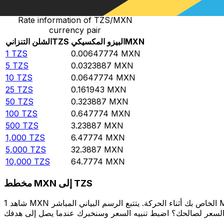
Rate information of TZS/MXN
currency pair
MXN
البيزو المكسيكي
TZS
الشلن التنزاني
1
TZS
0.00647774
MXN
5
TZS
0.0323887
MXN
10
TZS
0.0647774
MXN
25
TZS
0.161943
MXN
50
TZS
0.323887
MXN
100
TZS
0.647774
MXN
500
TZS
3.23887
MXN
1,000
TZS
6.47774
MXN
5,000
TZS
32.3887
MXN
10,000
TZS
64.7774
MXN
مخطط MXN إلى TZS
شاهد 1 MXN الخاص بك أثناء الحركة. يتتبع الرسم البياني المباشر MXN إلى TZS الخاص بنا على مدار 12 شهرًا من أسعار السوق في الوقت الحقيقي، ويوضح بالضبط قيمة أموالك في أي وقت. هل تريد