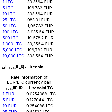
1
LTC
39.3564
EUR
5
LTC
196.782
EUR
10
LTC
393.564
EUR
25
LTC
983.91
EUR
50
LTC
1,967.82
EUR
100
LTC
3,935.64
EUR
500
LTC
19,678.2
EUR
1,000
LTC
39,356.4
EUR
5,000
LTC
196,782
EUR
10,000
LTC
393,564
EUR
حوِّل اليورو إلى Litecoin
Rate information of
EUR/LTC currency pair
LTC
Litecoin
EUR
اليورو
1
EUR
0.0254088
LTC
5
EUR
0.127044
LTC
10
EUR
0.254088
LTC