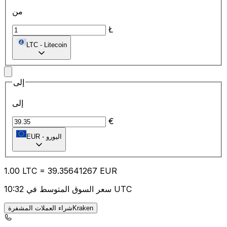
من
Ł
LTC
-
Litecoin
إلى
إلى
€
اليورو
-
EUR
1.00
LTC
=
39.35
641267
EUR
سعر السوق المتوسط في 10:32 UTC
شراء العملات المشفرةKraken