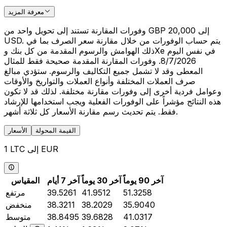
معرفة المزيد
وفورات المقارنة تستند إلى تحويل واحد من GBP 20,000 إلى
USD. يتم حساب الوفورات من خلال مقارنة سعر الصرف بما في
ذلك الهوامش والرسوم المقدمة من كل بنك وXe في نفس اليوم
8/7/2026. وفورات المقارنة المقدمة صحيحة فقط للمثال
المعطى وقد لا تشمل جميع التكاليف والرسوم. ستؤدي مبالغ
صرف العملات المختلفة وأنواع العملات والتواريخ والأوقات
وعوامل فردية أخرى إلى وفورات مقارنة مختلفة. لذلك قد لا تكون
هذه النتائج مؤشراً على الوفورات الفعلية ويجب استخدامها للإرشاد
فقط. يتم تحديث رسم مقارنة الأسعار كل ثلاثة أشهر.
القيمة المحولة
الأسعار
1 LTC إلى EUR
آخر 90 يوماً
آخر 30 يوماً
آخر 7 أيام
المقياس
51.3258
41.9512
39.5261
مرتفع
35.9040
38.2029
38.3211
منخفض
41.0317
39.6828
38.8495
متوسط