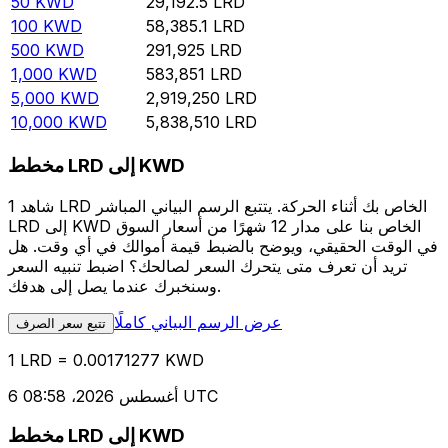
50
KWD
29,192.5
LRD
100
KWD
58,385.1
LRD
500
KWD
291,925
LRD
1,000
KWD
583,851
LRD
5,000
KWD
2,919,250
LRD
10,000
KWD
5,838,510
LRD
مخطط LRD إلى KWD
شاهد 1 LRD الخاص بك أثناء الحركة. يتتبع الرسم البياني المباشر
LRD إلى KWD الخاص بنا على مدار 12 شهرًا من أسعار السوق
في الوقت الحقيقي، ويوضح بالضبط قيمة أموالك في أي وقت. هل
تريد أن تعرف متى يتحرك السعر لصالحك؟ اضبط تنبيه السعر
وسنخبرك عندما يصل إلى هدفك.
عرض الرسم البياني كاملًا
تتبع سعر الصرف
1 LRD = 0.00171277 KWD
6 أغسطس 2026، 08:58 UTC
مخطط LRD إلى KWD