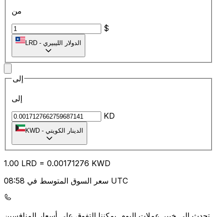
من
$
الدولار الليبيري
-
LRD
إلى
إلى
KD
الدينار الكويتي
-
KWD
1.00
LRD
=
0.00
171276
KWD
سعر السوق المتوسط في 08:58 UTC
يمكننا التفوق على أسعار المنافسين.
تحدث إلى خبير عملات اليوم.