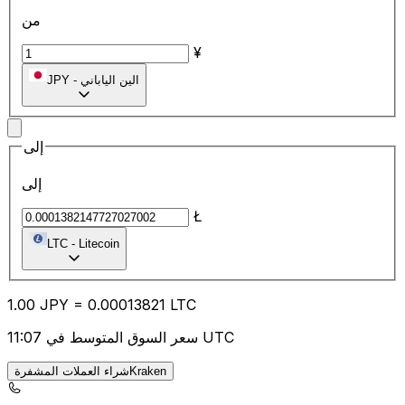
من
¥
الين الياباني
-
JPY
إلى
إلى
Ł
LTC
-
Litecoin
1.00
JPY
=
0.00
013821
LTC
سعر السوق المتوسط في 11:07 UTC
شراء العملات المشفرةKraken