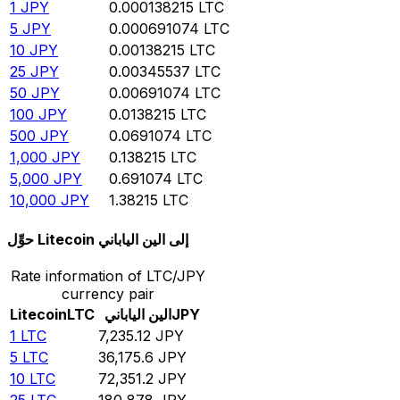
1
JPY
0.000138215
LTC
5
JPY
0.000691074
LTC
10
JPY
0.00138215
LTC
25
JPY
0.00345537
LTC
50
JPY
0.00691074
LTC
100
JPY
0.0138215
LTC
500
JPY
0.0691074
LTC
1,000
JPY
0.138215
LTC
5,000
JPY
0.691074
LTC
10,000
JPY
1.38215
LTC
حوِّل Litecoin إلى الين الياباني
Rate information of LTC/JPY
currency pair
JPY
الين الياباني
LTC
Litecoin
1
LTC
7,235.12
JPY
5
LTC
36,175.6
JPY
10
LTC
72,351.2
JPY