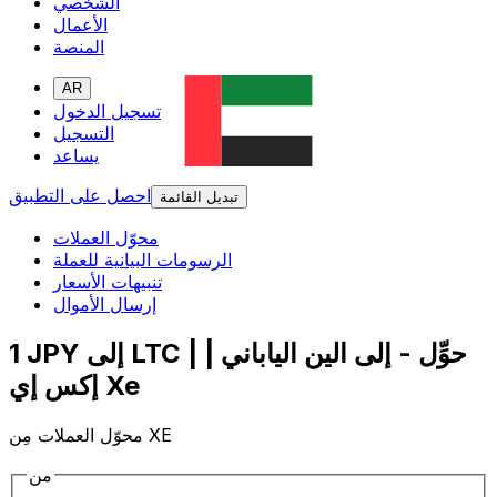
الشخصي
الأعمال
المنصة
AR
تسجيل الدخول
التسجيل
يساعد
احصل على التطبيق
تبديل القائمة
محوّل العملات
الرسومات البيانية للعملة
تنبيهات الأسعار
إرسال الأموال
1 JPY إلى LTC | حوِّل - إلى الين الياباني |
إكس إي Xe
محوّل العملات مِن XE
من