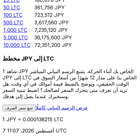
25
LTC
180,878
JPY
50
LTC
361,756
JPY
100
LTC
723,512
JPY
500
LTC
3,617,560
JPY
1,000
LTC
7,235,120
JPY
5,000
LTC
36,175,600
JPY
10,000
LTC
72,351,200
JPY
مخطط JPY إلى LTC
شاهد 1 JPY الخاص بك أثناء الحركة. يتتبع الرسم البياني المباشر
JPY إلى LTC الخاص بنا على مدار 12 شهرًا من أسعار السوق في
الوقت الحقيقي، ويوضح بالضبط قيمة أموالك في أي وقت. هل
تريد أن تعرف متى يتحرك السعر لصالحك؟ اضبط تنبيه السعر
وسنخبرك عندما يصل إلى هدفك.
عرض الرسم البياني كاملًا
تتبع سعر الصرف
1 JPY = 0.000138215 LTC
7 أغسطس 2026، 11:07 UTC