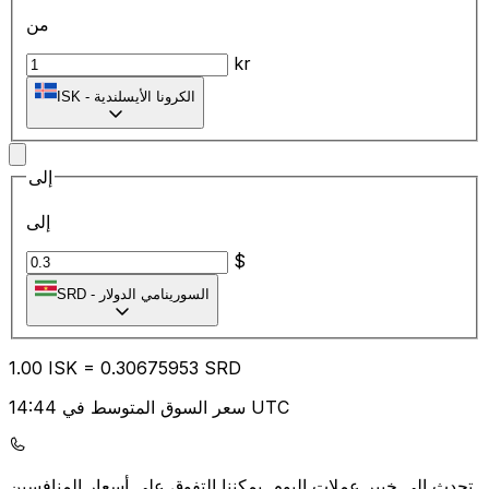
من
kr
الكرونا الأيسلندية
-
ISK
إلى
إلى
$
SRD
-
1.00
ISK
=
0.30
675953
SRD
سعر السوق المتوسط في 14:44 UTC
يمكننا التفوق على أسعار المنافسين.
تحدث إلى خبير عملات اليوم.