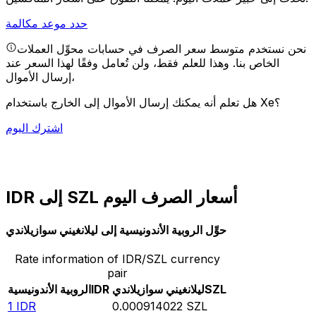
حدد موعد مكالمة
نحن نستخدم متوسط سعر الصرف في حسابات محوِّل العملات
الخاص بنا. وهذا للعلم فقط، ولن تُعامل وفقًا لهذا السعر عند
إرسال الأموال،
هل تعلم أنه يمكنك إرسال الأموال إلى الخارج باستخدام Xe؟
اشترك اليوم
IDR إلى SZL أسعار الصرف اليوم
حوِّل الروبية الأندونيسية إلى ليلانغيني سوازيلاندي
Rate information of IDR/SZL currency
pair
SZL
ليلانغيني سوازيلاندي
IDR
الروبية الأندونيسية
1
IDR
0.000914022
SZL