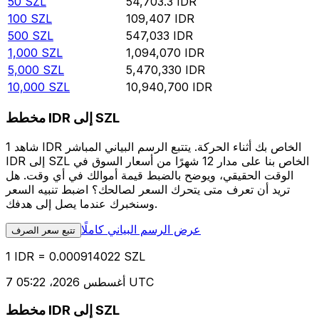
50
SZL
54,703.3
IDR
100
SZL
109,407
IDR
500
SZL
547,033
IDR
1,000
SZL
1,094,070
IDR
5,000
SZL
5,470,330
IDR
10,000
SZL
10,940,700
IDR
مخطط IDR إلى SZL
شاهد 1 IDR الخاص بك أثناء الحركة. يتتبع الرسم البياني المباشر
IDR إلى SZL الخاص بنا على مدار 12 شهرًا من أسعار السوق في
الوقت الحقيقي، ويوضح بالضبط قيمة أموالك في أي وقت. هل
تريد أن تعرف متى يتحرك السعر لصالحك؟ اضبط تنبيه السعر
وسنخبرك عندما يصل إلى هدفك.
عرض الرسم البياني كاملًا
تتبع سعر الصرف
1 IDR = 0.000914022 SZL
7 أغسطس 2026، 05:22 UTC
مخطط IDR إلى SZL