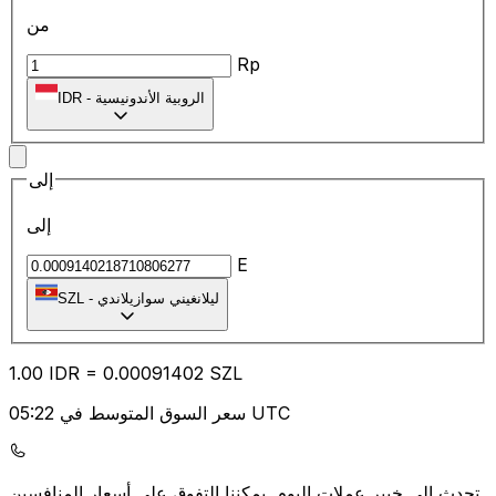
من
Rp
الروبية الأندونيسية
-
IDR
إلى
إلى
E
ليلانغيني سوازيلاندي
-
SZL
1.00
IDR
=
0.00
091402
SZL
سعر السوق المتوسط في 05:22 UTC
يمكننا التفوق على أسعار المنافسين.
تحدث إلى خبير عملات اليوم.