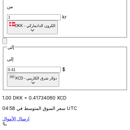
من
kr
الكرون الدانماركي
-
DKK
إلى
إلى
$
دولار شرق الكاريبي
-
XCD
1.00
DKK
=
0.41
734060
XCD
سعر السوق المتوسط في 04:58 UTC
إرسال الأموال