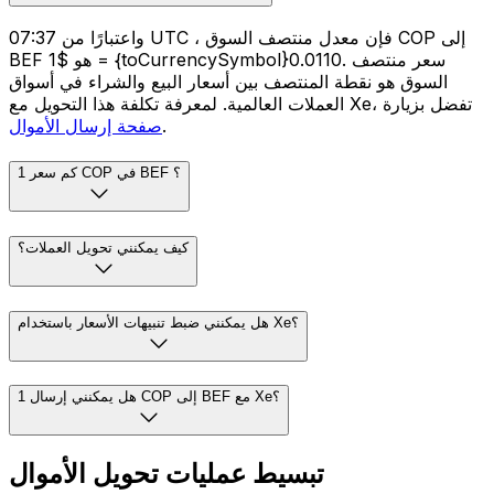
واعتبارًا من 07:37 UTC ، فإن معدل منتصف السوق COP إلى
BEF هو $1 = {toCurrencySymbol}0.0110. سعر منتصف
السوق هو نقطة المنتصف بين أسعار البيع والشراء في أسواق
العملات العالمية. لمعرفة تكلفة هذا التحويل مع Xe، تفضل بزيارة
.
صفحة إرسال الأموال
كم سعر 1 COP في BEF ؟
كيف يمكنني تحويل العملات؟
هل يمكنني ضبط تنبيهات الأسعار باستخدام Xe؟
هل يمكنني إرسال 1 COP إلى BEF مع Xe؟
تبسيط عمليات تحويل الأموال