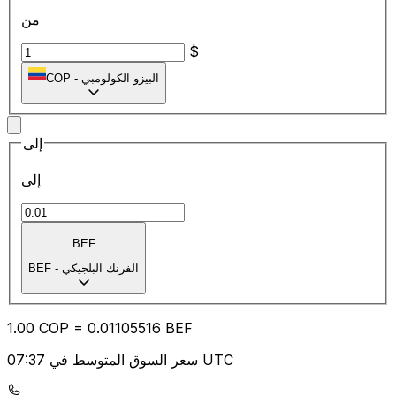
من
$
البيزو الكولومبي
-
COP
إلى
إلى
BEF
الفرنك البلجيكي
-
BEF
1.00
COP
=
0.01
105516
BEF
سعر السوق المتوسط في 07:37 UTC