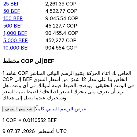
25
BEF
2,261.39
COP
50
BEF
4,522.77
COP
100
BEF
9,045.54
COP
500
BEF
45,227.7
COP
1,000
BEF
90,455.4
COP
5,000
BEF
452,277
COP
10,000
BEF
904,554
COP
مخطط COP إلى BEF
شاهد 1 COP الخاص بك أثناء الحركة. يتتبع الرسم البياني المباشر
COP إلى BEF الخاص بنا على مدار 12 شهرًا من أسعار السوق
في الوقت الحقيقي، ويوضح بالضبط قيمة أموالك في أي وقت. هل
تريد أن تعرف متى يتحرك السعر لصالحك؟ اضبط تنبيه السعر
وسنخبرك عندما يصل إلى هدفك.
عرض الرسم البياني كاملًا
تتبع سعر الصرف
1 COP = 0.0110552 BEF
9 أغسطس 2026، 07:37 UTC