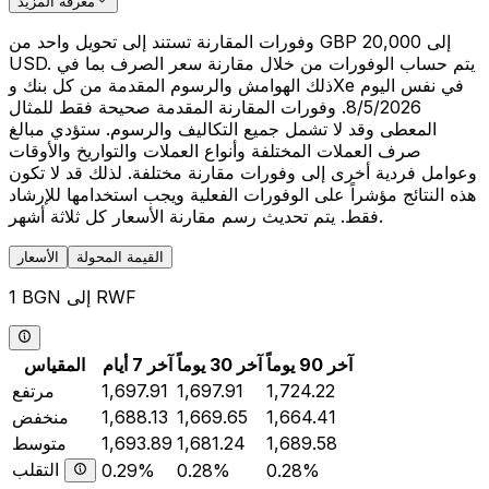
معرفة المزيد
وفورات المقارنة تستند إلى تحويل واحد من GBP 20,000 إلى
USD. يتم حساب الوفورات من خلال مقارنة سعر الصرف بما في
ذلك الهوامش والرسوم المقدمة من كل بنك وXe في نفس اليوم
8/5/2026. وفورات المقارنة المقدمة صحيحة فقط للمثال
المعطى وقد لا تشمل جميع التكاليف والرسوم. ستؤدي مبالغ
صرف العملات المختلفة وأنواع العملات والتواريخ والأوقات
وعوامل فردية أخرى إلى وفورات مقارنة مختلفة. لذلك قد لا تكون
هذه النتائج مؤشراً على الوفورات الفعلية ويجب استخدامها للإرشاد
فقط. يتم تحديث رسم مقارنة الأسعار كل ثلاثة أشهر.
القيمة المحولة
الأسعار
1 BGN إلى RWF
آخر 90 يوماً
آخر 30 يوماً
آخر 7 أيام
المقياس
1,724.22
1,697.91
1,697.91
مرتفع
1,664.41
1,669.65
1,688.13
منخفض
1,689.58
1,681.24
1,693.89
متوسط
التقلب
0.29%
0.28%
0.28%