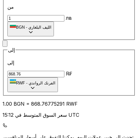
من
лв
الليف البلغاري
-
BGN
إلى
إلى
R₣
الفرنك الرواندي
-
RWF
1.00
BGN
=
868.76
775291
RWF
سعر السوق المتوسط في 15:12 UTC
يمكننا التفوق على أسعار المنافسين.
تحدث إلى خبير عملات اليوم.