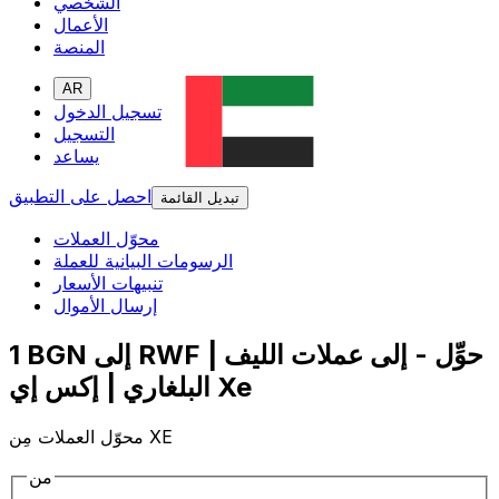
الشخصي
الأعمال
المنصة
AR
تسجيل الدخول
التسجيل
يساعد
احصل على التطبيق
تبديل القائمة
محوّل العملات
الرسومات البيانية للعملة
تنبيهات الأسعار
إرسال الأموال
1 BGN إلى RWF | حوِّل - إلى عملات الليف
البلغاري | إكس إي Xe
محوّل العملات مِن XE
من