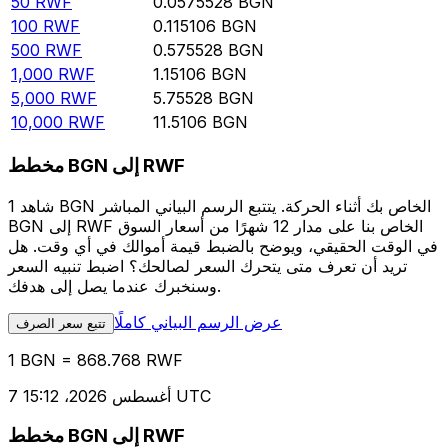
50
RWF
0.0575528
BGN
100
RWF
0.115106
BGN
500
RWF
0.575528
BGN
1,000
RWF
1.15106
BGN
5,000
RWF
5.75528
BGN
10,000
RWF
11.5106
BGN
مخطط BGN إلى RWF
شاهد 1 BGN الخاص بك أثناء الحركة. يتتبع الرسم البياني المباشر
BGN إلى RWF الخاص بنا على مدار 12 شهرًا من أسعار السوق
في الوقت الحقيقي، ويوضح بالضبط قيمة أموالك في أي وقت. هل
تريد أن تعرف متى يتحرك السعر لصالحك؟ اضبط تنبيه السعر
وسنخبرك عندما يصل إلى هدفك.
عرض الرسم البياني كاملًا
تتبع سعر الصرف
1 BGN = 868.768 RWF
7 أغسطس 2026، 15:12 UTC
مخطط BGN إلى RWF