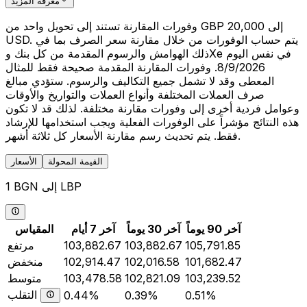
معرفة المزيد
وفورات المقارنة تستند إلى تحويل واحد من GBP 20,000 إلى
USD. يتم حساب الوفورات من خلال مقارنة سعر الصرف بما في
ذلك الهوامش والرسوم المقدمة من كل بنك وXe في نفس اليوم
8/9/2026. وفورات المقارنة المقدمة صحيحة فقط للمثال
المعطى وقد لا تشمل جميع التكاليف والرسوم. ستؤدي مبالغ
صرف العملات المختلفة وأنواع العملات والتواريخ والأوقات
وعوامل فردية أخرى إلى وفورات مقارنة مختلفة. لذلك قد لا تكون
هذه النتائج مؤشراً على الوفورات الفعلية ويجب استخدامها للإرشاد
فقط. يتم تحديث رسم مقارنة الأسعار كل ثلاثة أشهر.
القيمة المحولة
الأسعار
1 BGN إلى LBP
آخر 90 يوماً
آخر 30 يوماً
آخر 7 أيام
المقياس
105,791.85
103,882.67
103,882.67
مرتفع
101,682.47
102,016.58
102,914.47
منخفض
103,239.52
102,821.09
103,478.58
متوسط
التقلب
0.44%
0.39%
0.51%