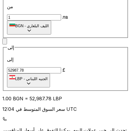
من
лв
الليف البلغاري
-
BGN
إلى
إلى
£
الجنيه اللبناني
-
LBP
1.00
BGN
=
52,987.78
LBP
سعر السوق المتوسط في 12:04 UTC
يمكننا التفوق على أسعار المنافسين.
تحدث إلى خبير عملات اليوم.