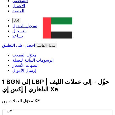
الشخصي
الأعمال
المنصة
AR
تسجيل الدخول
التسجيل
يساعد
احصل على التطبيق
تبديل القائمة
محوّل العملات
الرسومات البيانية للعملة
تنبيهات الأسعار
إرسال الأموال
1 BGN إلى LBP | حوِّل - إلى عملات الليف
البلغاري | إكس إي Xe
محوّل العملات مِن XE
من