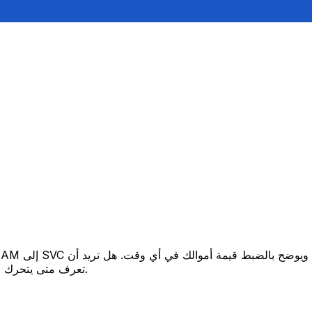
تعرف متى يتحرك السعر لصالحك؟ اضبط تنبيه السعر وسنخبرك عندما يصل إلى هدفك.