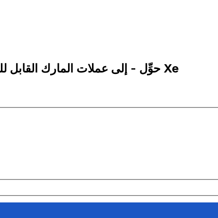
1 BAM إلى SVC | حوِّل - إلى عملات المارك القابل للتحويل البوسني | إكس إي Xe