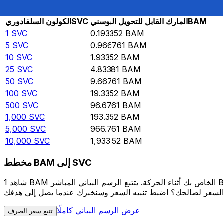
Rate information of SVC/BAM currency pair
BAM
المارك القابل للتحويل البوسني
SVC
الكولون السلفادوري
1
SVC
0.193352
BAM
5
SVC
0.966761
BAM
10
SVC
1.93352
BAM
25
SVC
4.83381
BAM
50
SVC
9.66761
BAM
100
SVC
19.3352
BAM
500
SVC
96.6761
BAM
1,000
SVC
193.352
BAM
5,000
SVC
966.761
BAM
10,000
SVC
1,933.52
BAM
مخطط BAM إلى SVC
شاهد 1 BAM الخاص بك أثناء الحركة. يتتبع الرسم البياني المباشر BAM إلى SVC الخاص بنا على مدار 12 شهرًا من أسعار السوق في الوقت الحقيقي، ويوضح بالضبط قيمة أموالك في أي وقت. هل تريد أن
عرض الرسم البياني كاملًا
تتبع سعر الصرف