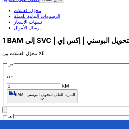
محوّل العملات
الرسومات البيانية للعملة
تنبيهات الأسعار
إرسال الأموال
محوّل العملات مِن XE
من
من
KM
المارك القابل للتحويل البوسني
-
BAM
إلى
إلى