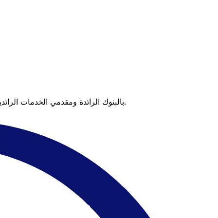
عندما تقارن Xe بالبنوك الرائدة ومقدمي الخدمات الرائدين، يتضح لك الفرق. تعني الأسعار التي تتفوق على أسعار البنوك وعدم وجود رسوم خفية قيمة أكبر على كل عملية تحويل.