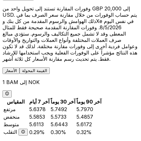
وفورات المقارنة تستند إلى تحويل واحد من GBP 20,000 إلى
USD. يتم حساب الوفورات من خلال مقارنة سعر الصرف بما في
ذلك الهوامش والرسوم المقدمة من كل بنك وXe في نفس اليوم
8/5/2026. وفورات المقارنة المقدمة صحيحة فقط للمثال
المعطى وقد لا تشمل جميع التكاليف والرسوم. ستؤدي مبالغ
صرف العملات المختلفة وأنواع العملات والتواريخ والأوقات
وعوامل فردية أخرى إلى وفورات مقارنة مختلفة. لذلك قد لا تكون
هذه النتائج مؤشراً على الوفورات الفعلية ويجب استخدامها للإرشاد
فقط. يتم تحديث رسم مقارنة الأسعار كل ثلاثة أشهر.
القيمة المحولة
الأسعار
1 BAM إلى NOK
آخر 90 يوماً
آخر 30 يوماً
آخر 7 أيام
المقياس
5.7970
5.7492
5.6378
مرتفع
5.4857
5.5733
5.5853
منخفض
5.6172
5.6443
5.6113
متوسط
التقلب
0.29%
0.30%
0.32%