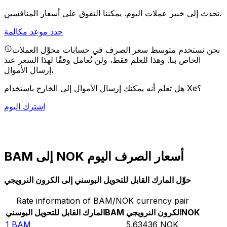
يمكننا التفوق على أسعار المنافسين.
تحدث إلى خبير عملات اليوم.
حدد موعد مكالمة
نحن نستخدم متوسط سعر الصرف في حسابات محوِّل العملات
الخاص بنا. وهذا للعلم فقط، ولن تُعامل وفقًا لهذا السعر عند
إرسال الأموال،
هل تعلم أنه يمكنك إرسال الأموال إلى الخارج باستخدام Xe؟
اشترك اليوم
BAM إلى NOK أسعار الصرف اليوم
حوِّل المارك القابل للتحويل البوسني إلى الكرون النرويجي
Rate information of BAM/NOK currency pair
NOK
الكرون النرويجي
BAM
المارك القابل للتحويل البوسني
1
BAM
5.63436
NOK