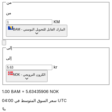
من
من
KM
المارك القابل للتحويل البوسني
-
BAM
إلى
إلى
kr
الكرون النرويجي
-
NOK
1.00
BAM
=
5.63
435906
NOK
سعر السوق المتوسط في 04:00 UTC