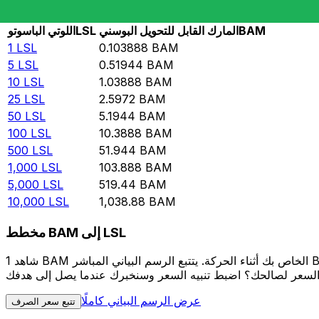
Rate information of LSL/BAM currency pair
BAM
المارك القابل للتحويل البوسني
LSL
اللوتي الباسوتو
1
LSL
0.103888
BAM
5
LSL
0.51944
BAM
10
LSL
1.03888
BAM
25
LSL
2.5972
BAM
50
LSL
5.1944
BAM
100
LSL
10.3888
BAM
500
LSL
51.944
BAM
1,000
LSL
103.888
BAM
5,000
LSL
519.44
BAM
10,000
LSL
1,038.88
BAM
مخطط BAM إلى LSL
شاهد 1 BAM الخاص بك أثناء الحركة. يتتبع الرسم البياني المباشر BAM إلى LSL الخاص بنا على مدار 12 شهرًا من أسعار السوق في الوقت الحقيقي، ويوضح بالضبط قيمة أموالك في أي وقت. هل تريد أن
عرض الرسم البياني كاملًا
تتبع سعر الصرف