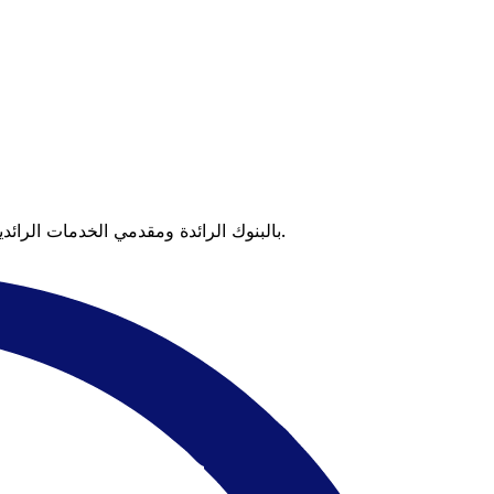
عندما تقارن Xe بالبنوك الرائدة ومقدمي الخدمات الرائدين، يتضح لك الفرق. تعني الأسعار التي تتفوق على أسعار البنوك وعدم وجود رسوم خفية قيمة أكبر على كل عملية تحويل.