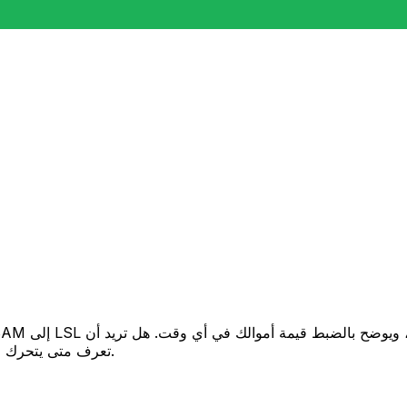
تعرف متى يتحرك السعر لصالحك؟ اضبط تنبيه السعر وسنخبرك عندما يصل إلى هدفك.