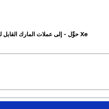
1 BAM إلى LSL | حوِّل - إلى عملات المارك القابل للتحويل البوسني | إكس إي Xe