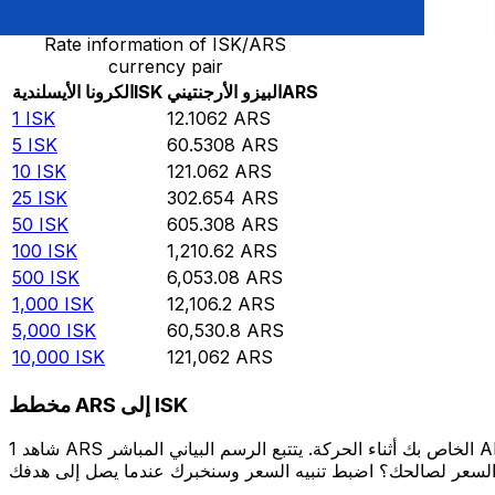
Rate information of ISK/ARS
currency pair
ARS
البيزو الأرجنتيني
ISK
الكرونا الأيسلندية
1
ISK
12.1062
ARS
5
ISK
60.5308
ARS
10
ISK
121.062
ARS
25
ISK
302.654
ARS
50
ISK
605.308
ARS
100
ISK
1,210.62
ARS
500
ISK
6,053.08
ARS
1,000
ISK
12,106.2
ARS
5,000
ISK
60,530.8
ARS
10,000
ISK
121,062
ARS
مخطط ARS إلى ISK
شاهد 1 ARS الخاص بك أثناء الحركة. يتتبع الرسم البياني المباشر ARS إلى ISK الخاص بنا على مدار 12 شهرًا من أسعار السوق في الوقت الحقيقي، ويوضح بالضبط قيمة أموالك في أي وقت. هل تريد أن