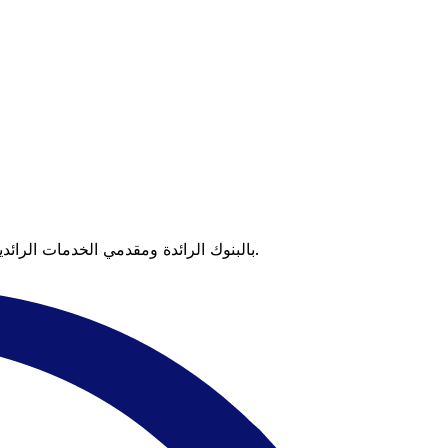
عندما تقارن Xe بالبنوك الرائدة ومقدمي الخدمات الرائدين، يتضح لك الفرق. تعني الأسعار التي تتفوق على أسعار البنوك وعدم وجود رسوم خفية قيمة أكبر على كل عملية تحويل.