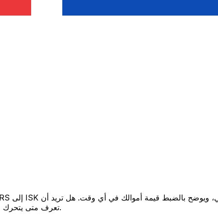
تعرف متى يتحرك السعر لصالحك؟ اضبط تنبيه السعر وسنخبرك عندما يصل إلى هدفك.