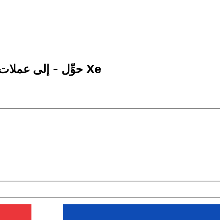
1 ARS إلى ISK | حوِّل - إلى عملات البيزو الأرجنتيني | إكس إي Xe