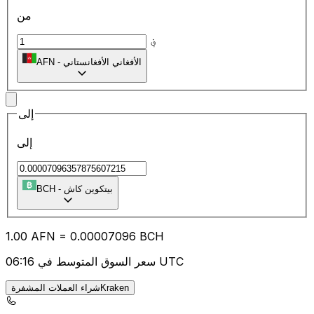
من
؋
الأفغاني الأفغانستاني
-
AFN
إلى
إلى
بيتكوين كاش
-
BCH
1.00
AFN
=
0.00
007096
BCH
سعر السوق المتوسط في 06:16 UTC
شراء العملات المشفرةKraken