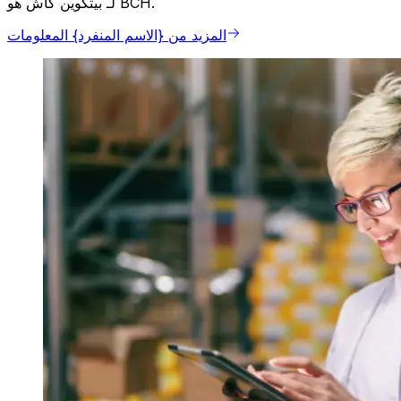
لـ بيتكوين كاش هو BCH.
المزيد من {الاسم المنفرد} المعلومات