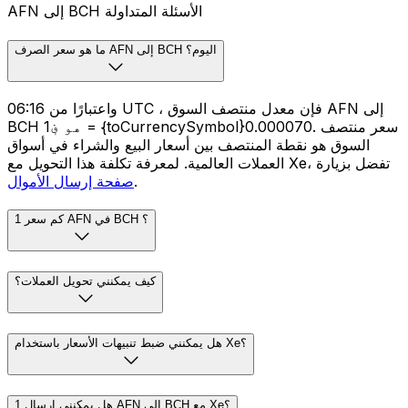
AFN إلى BCH الأسئلة المتداولة
ما هو سعر الصرف AFN إلى BCH اليوم؟
واعتبارًا من 06:16 UTC ، فإن معدل منتصف السوق AFN إلى
BCH هو ؋1 = {toCurrencySymbol}0.000070. سعر منتصف
السوق هو نقطة المنتصف بين أسعار البيع والشراء في أسواق
العملات العالمية. لمعرفة تكلفة هذا التحويل مع Xe، تفضل بزيارة
.
صفحة إرسال الأموال
كم سعر 1 AFN في BCH ؟
كيف يمكنني تحويل العملات؟
هل يمكنني ضبط تنبيهات الأسعار باستخدام Xe؟
هل يمكنني إرسال 1 AFN إلى BCH مع Xe؟