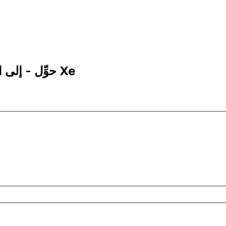
1 AED إلى GIP | حوِّل - إلى الدراهم الإماراتية | إكس إي Xe