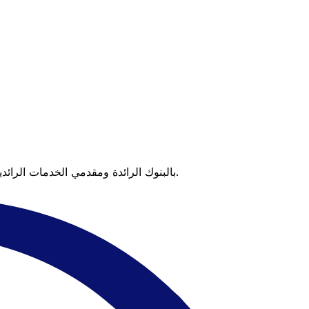
عندما تقارن Xe بالبنوك الرائدة ومقدمي الخدمات الرائدين، يتضح لك الفرق. تعني الأسعار التي تتفوق على أسعار البنوك وعدم وجود رسوم خفية قيمة أكبر على كل عملية تحويل.