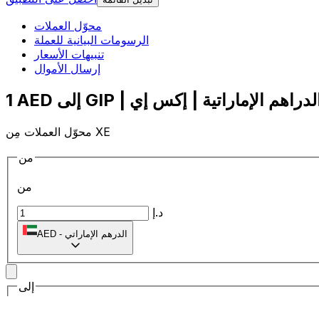
محوّل العملات
الرسومات البيانية للعملة
تنبيهات الأسعار
إرسال الأموال
محوّل العملات مِن XE
من
من
د.إ
الدرهم الإماراتي
-
AED
إلى
إلى