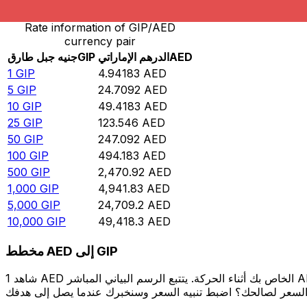
Rate information of GIP/AED
currency pair
AED
الدرهم الإماراتي
GIP
جنيه جبل طارق
1
GIP
4.94183
AED
5
GIP
24.7092
AED
10
GIP
49.4183
AED
25
GIP
123.546
AED
50
GIP
247.092
AED
100
GIP
494.183
AED
500
GIP
2,470.92
AED
1,000
GIP
4,941.83
AED
5,000
GIP
24,709.2
AED
10,000
GIP
49,418.3
AED
مخطط AED إلى GIP
شاهد 1 AED الخاص بك أثناء الحركة. يتتبع الرسم البياني المباشر AED إلى GIP الخاص بنا على مدار 12 شهرًا من أسعار السوق في الوقت الحقيقي، ويوضح بالضبط قيمة أموالك في أي وقت. هل تريد أن