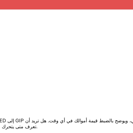
تعرف متى يتحرك السعر لصالحك؟ اضبط تنبيه السعر وسنخبرك عندما يصل إلى هدفك.