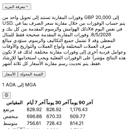
معرفة المزيد
وفورات المقارنة تستند إلى تحويل واحد من GBP 20,000 إلى
USD. يتم حساب الوفورات من خلال مقارنة سعر الصرف بما في
ذلك الهوامش والرسوم المقدمة من كل بنك وXe في نفس اليوم
8/5/2026. وفورات المقارنة المقدمة صحيحة فقط للمثال
المعطى وقد لا تشمل جميع التكاليف والرسوم. ستؤدي مبالغ
صرف العملات المختلفة وأنواع العملات والتواريخ والأوقات
وعوامل فردية أخرى إلى وفورات مقارنة مختلفة. لذلك قد لا تكون
هذه النتائج مؤشراً على الوفورات الفعلية ويجب استخدامها للإرشاد
فقط. يتم تحديث رسم مقارنة الأسعار كل ثلاثة أشهر.
القيمة المحولة
الأسعار
1 ADA إلى MGA
آخر 90 يوماً
آخر 30 يوماً
آخر 7 أيام
المقياس
1,176.43
828.92
828.92
مرتفع
609.77
670.33
696.88
منخفض
814.21
728.43
756.81
متوسط