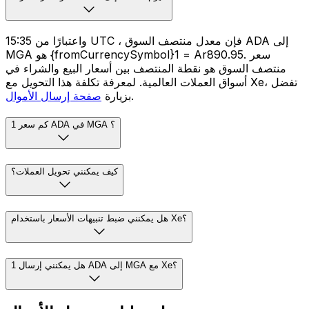
واعتبارًا من 15:35 UTC ، فإن معدل منتصف السوق ADA إلى
MGA هو {fromCurrencySymbol}1 = Ar890.95. سعر
منتصف السوق هو نقطة المنتصف بين أسعار البيع والشراء في
أسواق العملات العالمية. لمعرفة تكلفة هذا التحويل مع Xe، تفضل
.
بزيارة
صفحة إرسال الأموال
كم سعر 1 ADA في MGA ؟
كيف يمكنني تحويل العملات؟
هل يمكنني ضبط تنبيهات الأسعار باستخدام Xe؟
هل يمكنني إرسال 1 ADA إلى MGA مع Xe؟