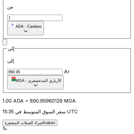
من
ADA
-
Cardano
إلى
إلى
Ar
الأرياري المدغشقري
-
MGA
1.00
ADA
=
890.95
960129
MGA
سعر السوق المتوسط في 15:35 UTC
شراء العملات المشفرةKraken