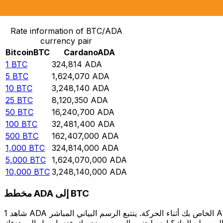
حوِّل Bitcoin إلى Cardano
Rate information of BTC/ADA
currency pair
Bitcoin
BTC
Cardano
ADA
1
BTC
324,814
ADA
5
BTC
1,624,070
ADA
10
BTC
3,248,140
ADA
25
BTC
8,120,350
ADA
50
BTC
16,240,700
ADA
100
BTC
32,481,400
ADA
500
BTC
162,407,000
ADA
1,000
BTC
324,814,000
ADA
5,000
BTC
1,624,070,000
ADA
10,000
BTC
3,248,140,000
ADA
مخطط ADA إلى BTC
شاهد 1 ADA الخاص بك أثناء الحركة. يتتبع الرسم البياني المباشر ADA إلى BTC الخاص بنا على مدار 12 شهرًا من أسعار السوق في الوقت الحقيقي، ويوضح بالضبط قيمة أموالك في أي وقت. هل تريد أن