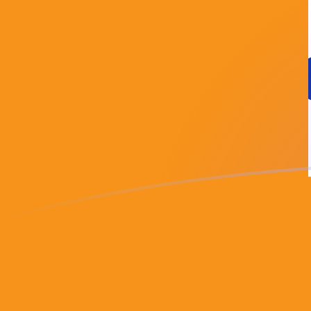
ADA إلى BTC أسعار الصرف اليوم
حوِّل Cardano إلى Bitcoin
Rate information of ADA/BTC
currency pair
Cardano
ADA
Bitcoin
BTC
1
ADA
0.00000307869
BTC
5
ADA
0.0000153934
BTC
10
ADA
0.0000307869
BTC
25
ADA
0.0000769671
BTC
50
ADA
0.000153934
BTC
100
ADA
0.000307869
BTC
500
ADA
0.00153934
BTC
1,000
ADA
0.00307869
BTC
5,000
ADA
0.0153934
BTC
10,000
ADA
0.0307869
BTC