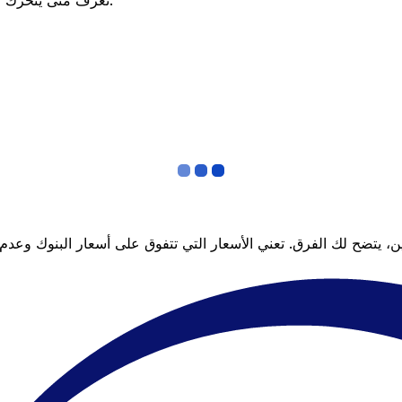
تعرف متى يتحرك السعر لصالحك؟ اضبط تنبيه السعر وسنخبرك عندما يصل إلى هدفك.