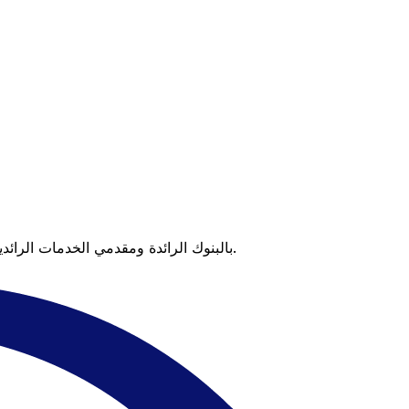
عندما تقارن Xe بالبنوك الرائدة ومقدمي الخدمات الرائدين، يتضح لك الفرق. تعني الأسعار التي تتفوق على أسعار البنوك وعدم وجود رسوم خفية قيمة أكبر على كل عملية تحويل.