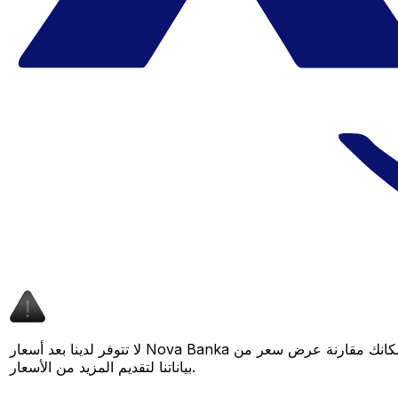
لا تتوفر لدينا بعد أسعار Nova Banka لهذا الزوج من العملات، لكن لا يزال بإمكانك مقارنة عرض سعر من Nova Banka بسعر Xe المباشر لمعرفة التوفير المحتمل. عد لاحقًا، فنحن نعمل باستمرار على توسيع
بياناتنا لتقديم المزيد من الأسعار.